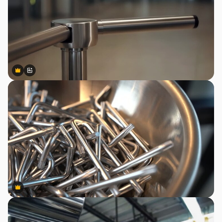
Premium
Premium
Gerado por IA
Premium
Premium