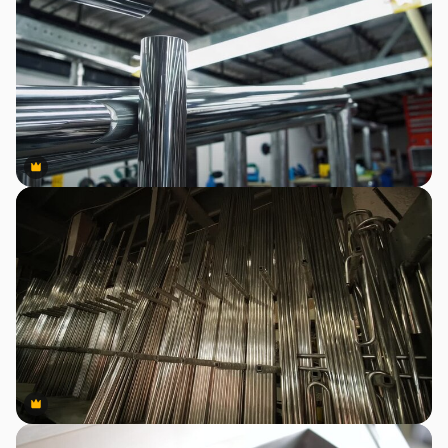
Premium
Premium
Premium
Premium