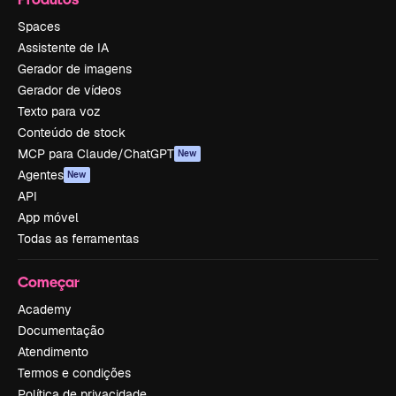
Spaces
Assistente de IA
Gerador de imagens
Gerador de vídeos
Texto para voz
Conteúdo de stock
MCP para Claude/ChatGPT
New
Agentes
New
API
App móvel
Todas as ferramentas
Começar
Academy
Documentação
Atendimento
Termos e condições
Política de privacidade