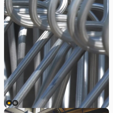
Premium
Premium
Gerado por IA