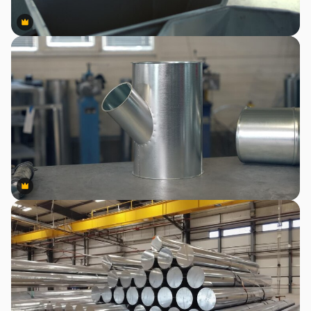
Premium
Premium
Premium
Premium