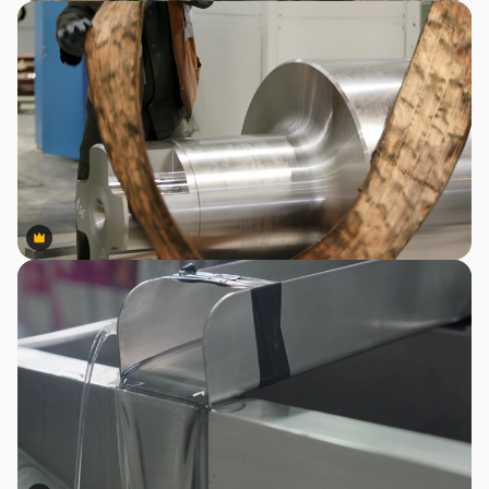
Premium
Premium