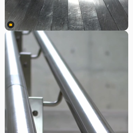
Premium
Premium