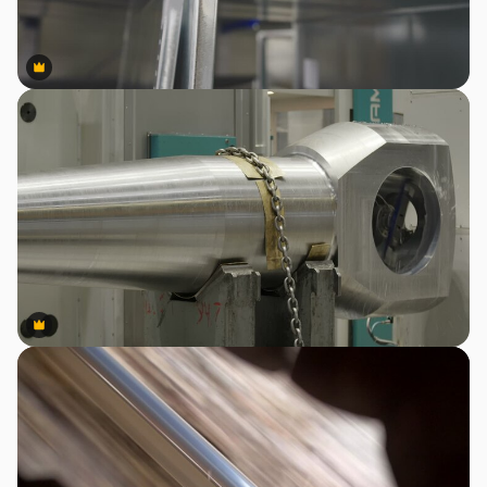
Premium
Premium
Premium
Premium