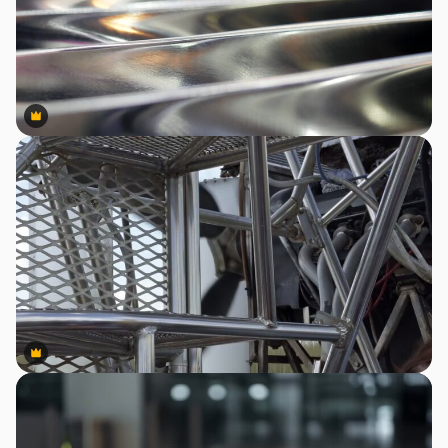
Premium
Premium
Premium
Premium