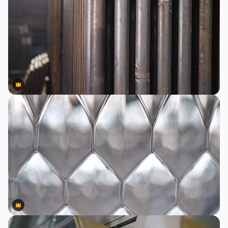
Premium
Premium
Premium
Premium