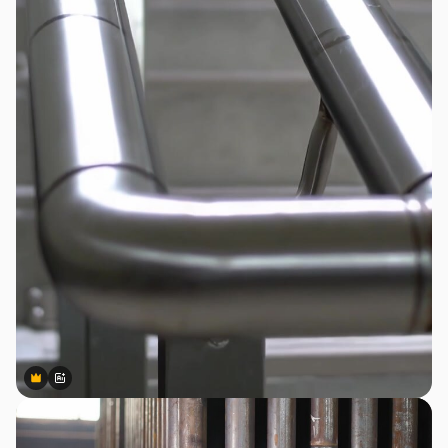
Premium
Premium
Gerado por IA