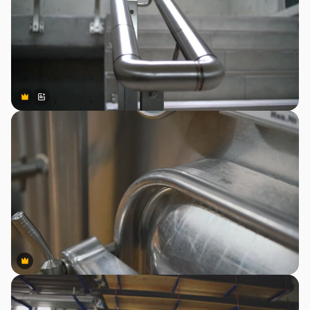
Premium
Premium
Gerado por IA
Premium
Premium