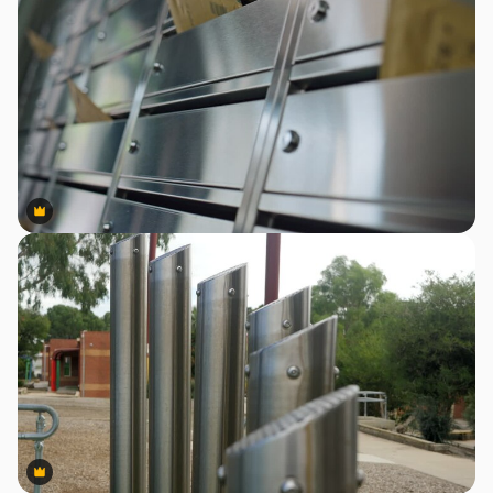
Premium
Premium
Premium
Premium