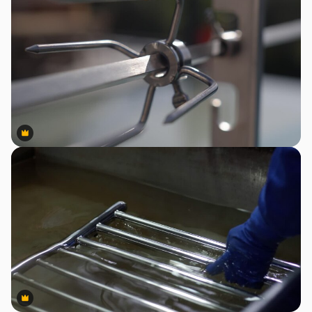
Premium
Premium
Premium
Premium