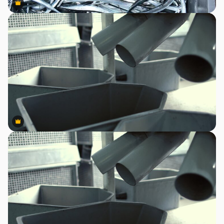
Premium
Premium
Premium
Premium