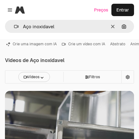
Magnific
Preços
Entrar
Close menu
Limpar
Pesqui
Crie uma imagem com IA
Crie um vídeo com IA
Abstrato
Ani
Vídeos de Aço inoxidavel
Vídeos
Filtros