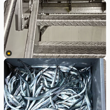
Premium
Premium