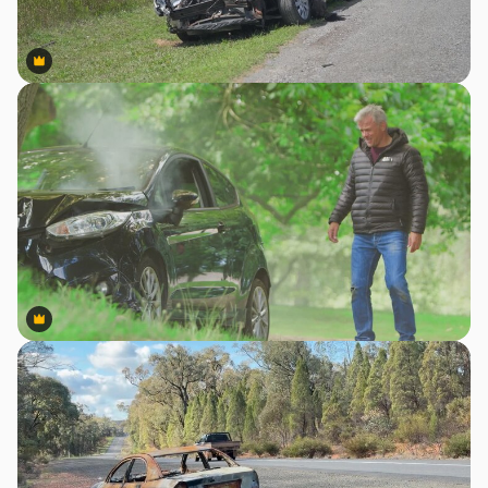
Premium
Premium
Premium
Premium