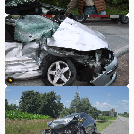
Premium
Premium