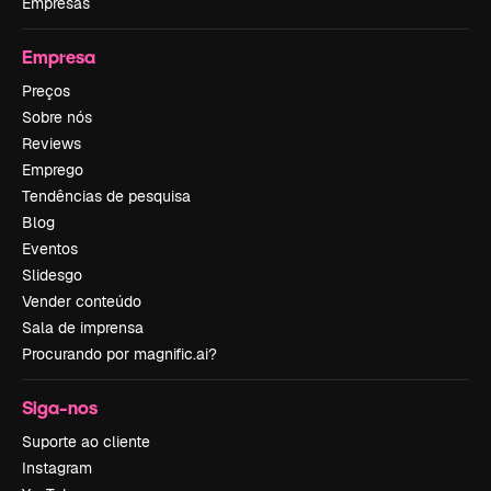
Empresas
Empresa
Preços
Sobre nós
Reviews
Emprego
Tendências de pesquisa
Blog
Eventos
Slidesgo
Vender conteúdo
Sala de imprensa
Procurando por magnific.ai?
Siga-nos
Suporte ao cliente
Instagram