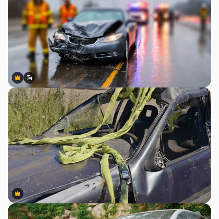
Premium
Premium
Gerado por IA
Premium
Premium