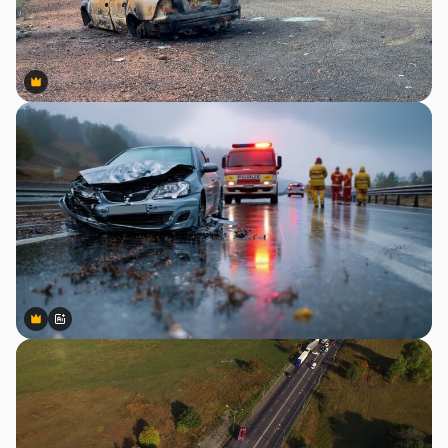
Premium
Premium
Premium
Premium
Gerado por IA