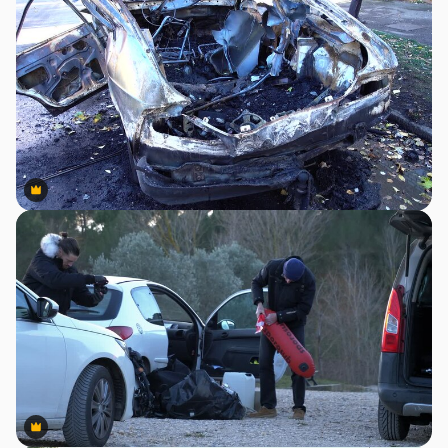
Premium
Premium
Premium
Premium