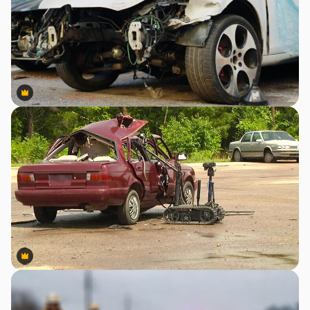
Premium
Premium
Premium
Premium