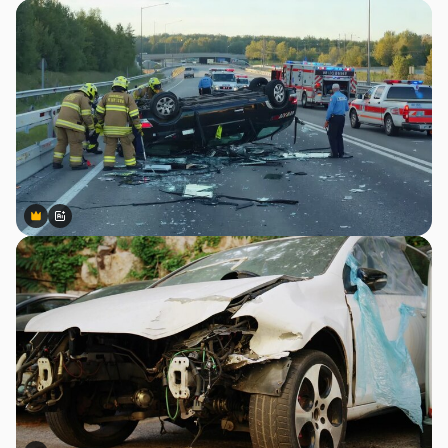
Premium
Premium
Gerado por IA