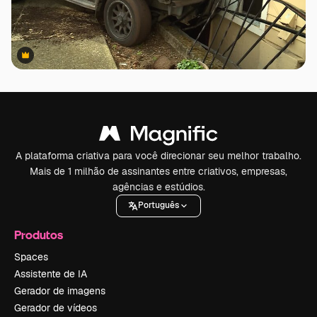
Premium
Premium
A plataforma criativa para você direcionar seu melhor trabalho.
Mais de 1 milhão de assinantes entre criativos, empresas,
agências e estúdios.
Português
Produtos
Spaces
Assistente de IA
Gerador de imagens
Gerador de vídeos