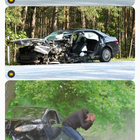
Premium
Premium
Premium
Premium