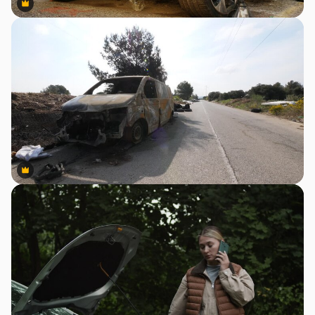
Premium
Premium
Premium
Premium