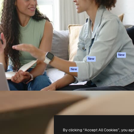
iativa para você direcionar
Spaces
Academy
alho. Mais de 1 milhão de
Assistente de IA
Documentação
e criativos, empresas,
Gerador de
Atendimento
dios.
imagens
Termos e
Gerador de vídeos
condições
Texto para voz
Política de
privacidade
Conteúdo de stock
Originais
MCP para
New
New
Claude/ChatGPT
Política de cooki
Agentes
Central de
New
confiabilidade
API
Afiliados
App móvel
Empresas
Todas as
ferramentas
-
2026
Freepik Company S.L.U.
Todos os direitos reservados
.
By clicking “Accept All Cookies”, you ag