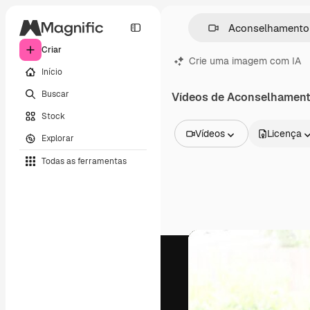
Criar
Crie uma imagem com IA
Início
Buscar
Vídeos de Aconselhamen
Stock
Vídeos
Licença
Explorar
Todas as imagens
Todas as ferramentas
Vetores
Ilustrações
Fotos
PSD
Modelos
Mockups
Vídeos
Clipes de vídeo
Animações
Modelos de vídeos
Ícones
Modelos 3D
Fontes