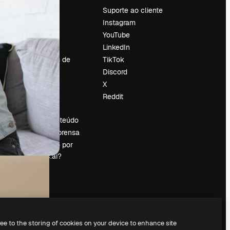
Preços
Suporte ao cliente
Sobre nós
Instagram
Reviews
YouTube
Emprego
LinkedIn
Tendências de
TikTok
pesquisa
Discord
Blog
X
Eventos
Reddit
es
Slidesgo
Vender conteúdo
Sala de imprensa
Procurando por
magnific.ai?
ree to the storing of cookies on your device to enhance site