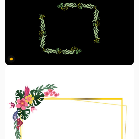
Premium
Premium