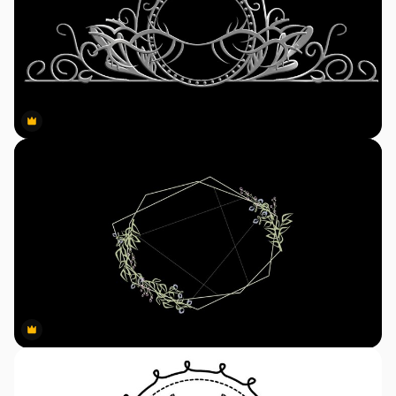
Premium
Premium
Premium
Premium