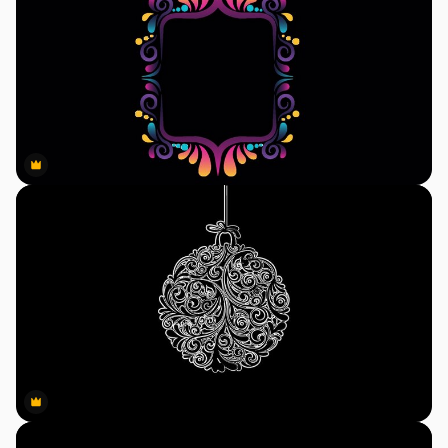
Premium
Premium
Premium
Premium