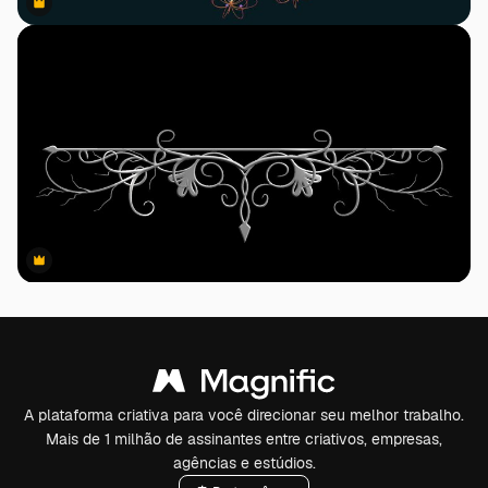
Premium
Premium
Premium
Premium
A plataforma criativa para você direcionar seu melhor trabalho.
Mais de 1 milhão de assinantes entre criativos, empresas,
agências e estúdios.