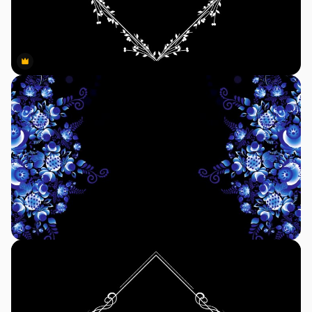
Premium
Premium