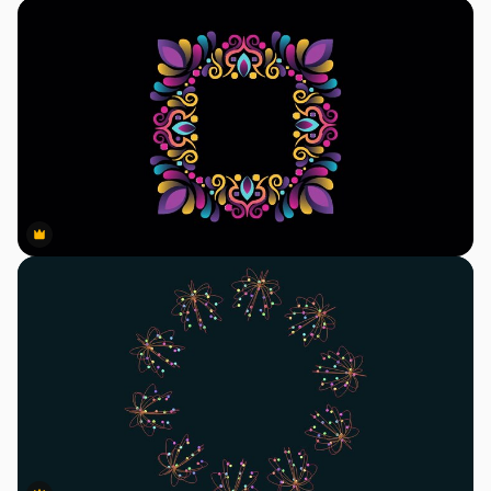
Premium
Premium