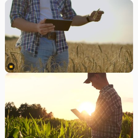
Premium
Premium