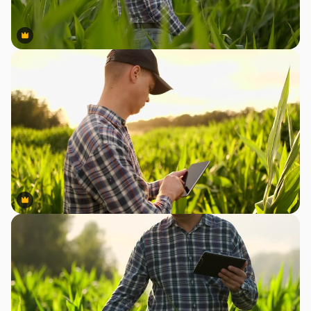
Premium
Premium
Premium
Premium