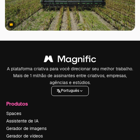
Premium
Premium
A plataforma criativa para você direcionar seu melhor trabalho.
Mais de 1 milhão de assinantes entre criativos, empresas,
agências e estúdios.
Português
Produtos
Spaces
Assistente de IA
Gerador de imagens
Gerador de vídeos