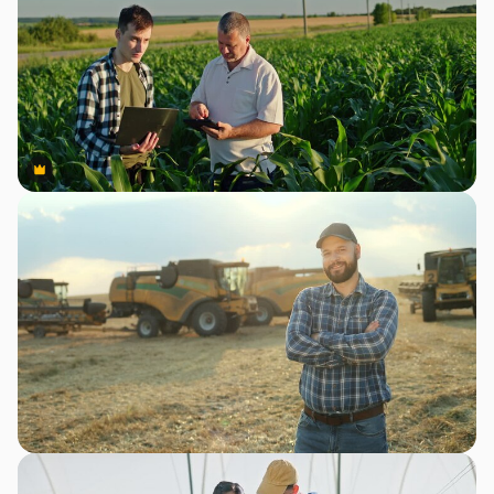
Premium
Premium