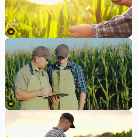
Premium
Premium
Premium
Premium