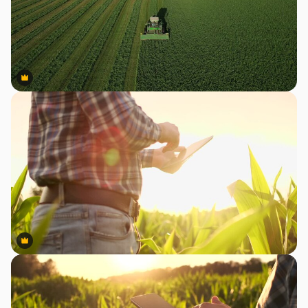
Premium
Premium
Premium
Premium