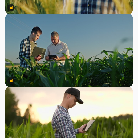
Premium
Premium
Premium
Premium