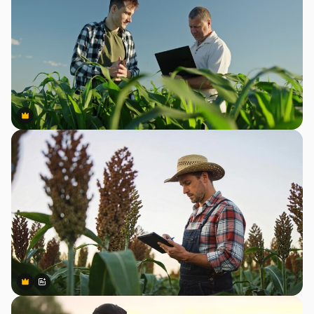
Premium
Premium
Premium
Premium
Gerado por IA