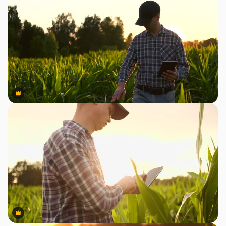
Premium
Premium
Premium
Premium