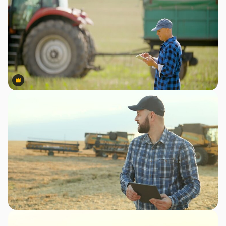
Premium
Premium