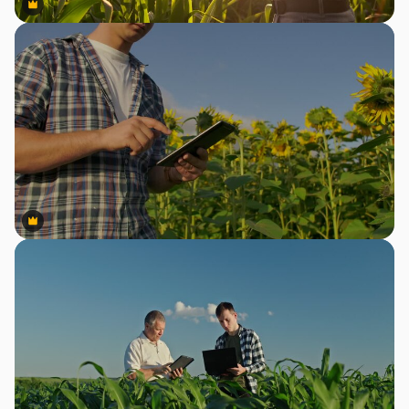
Premium
Premium
Premium
Premium