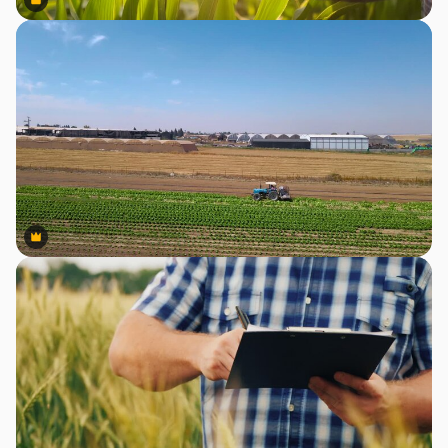
Premium
Premium
Premium
Premium