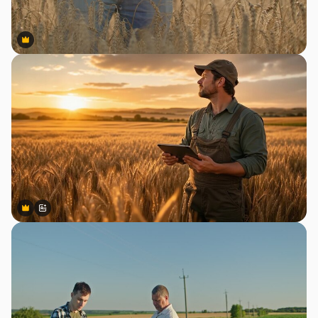
Premium
Premium
Premium
Premium
Gerado por IA