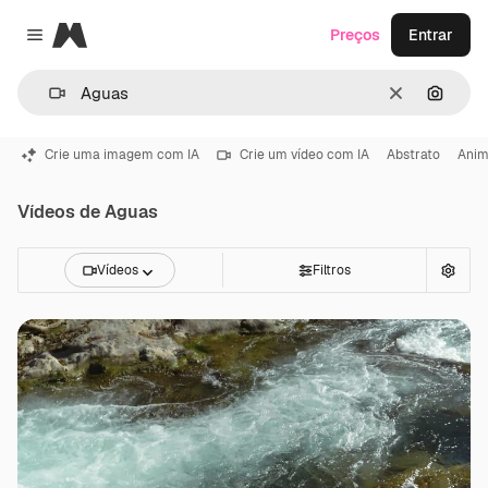
Magnific
Preços
Entrar
Close menu
Limpar
Pesqui
Crie uma imagem com IA
Crie um vídeo com IA
Abstrato
Ani
Vídeos de Aguas
Vídeos
Filtros