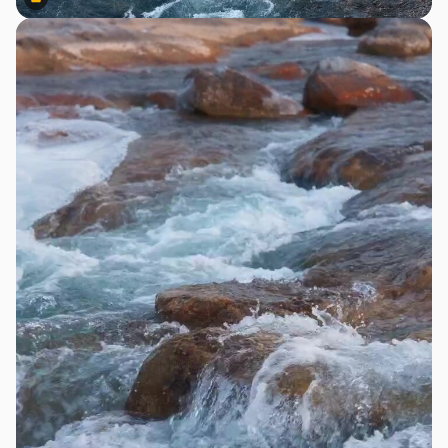
Premium
Premium