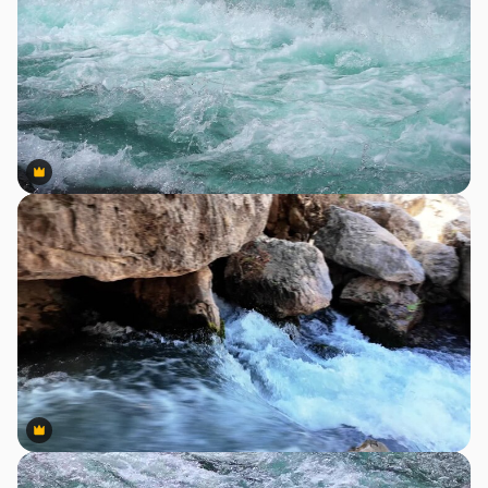
Premium
Premium
Premium
Premium