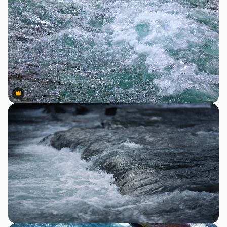
Premium
Premium