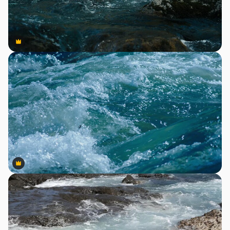
Premium
Premium
Premium
Premium