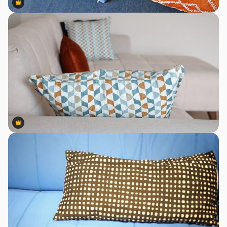
Premium
Premium
Premium
Premium