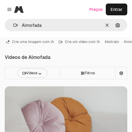
Magnific
Preços
Entrar
Close menu
Limpar
Pesqui
Crie uma imagem com IA
Crie um vídeo com IA
Abstrato
Ani
Vídeos de Almofada
Vídeos
Filtros