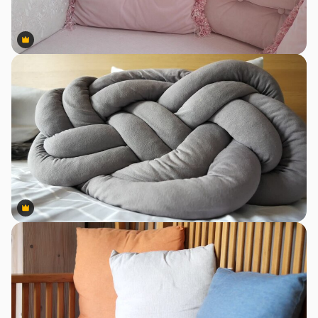
Premium
Premium
Premium
Premium