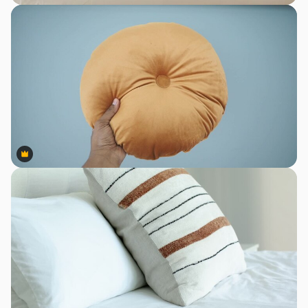
Premium
Premium