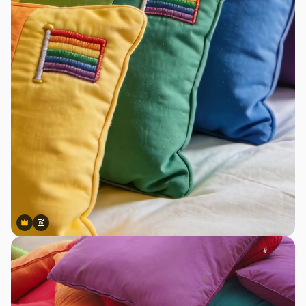
Premium
Premium
Gerado por IA