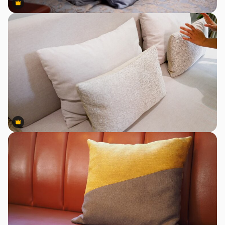
Premium
Premium
Premium
Premium