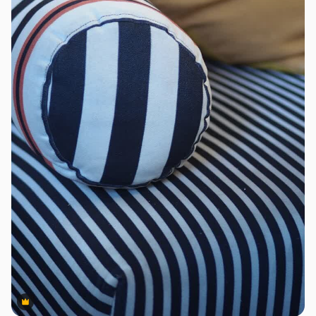
Premium
Premium