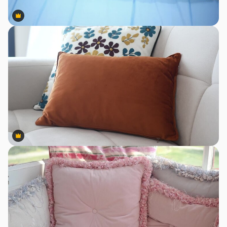
Premium
Premium
Premium
Premium