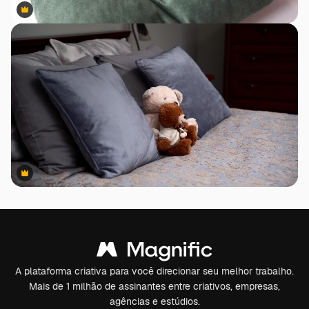
Premium
Premium
Premium
Premium
A plataforma criativa para você direcionar seu melhor trabalho.
Mais de 1 milhão de assinantes entre criativos, empresas,
agências e estúdios.