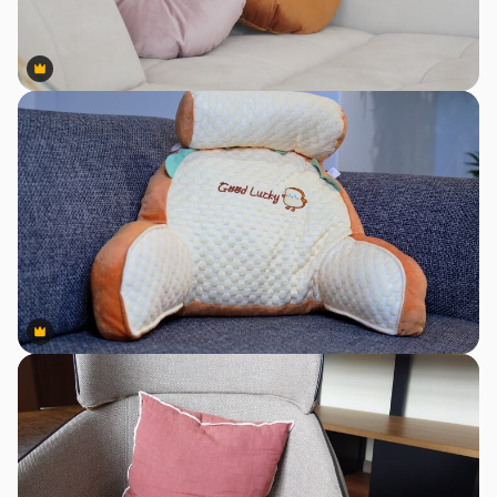
Premium
Premium
Premium
Premium