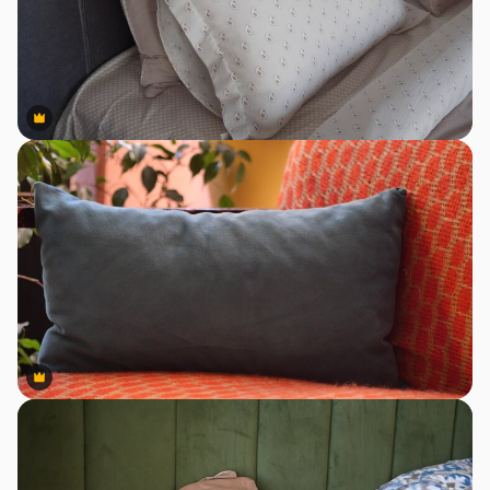
Premium
Premium
Premium
Premium