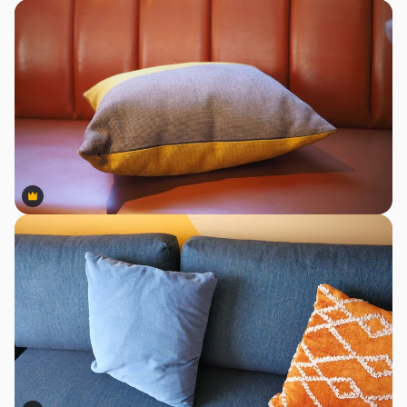
Premium
Premium