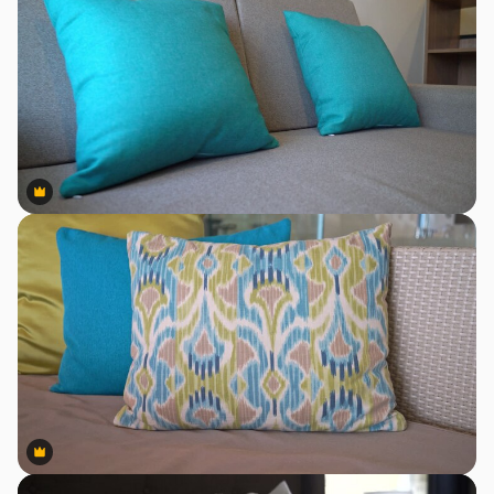
Premium
Premium
Premium
Premium