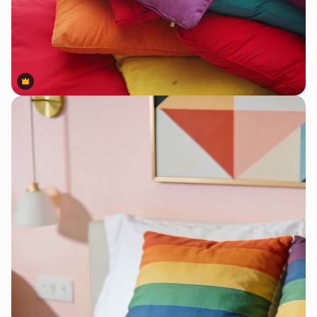
Premium
Premium