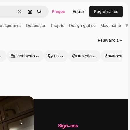
Preços
Entrar
Registrar-se
Limpar
Pesquisar por imagem
Buscar
ackgrounds
Decoração
Projeto
Design gráfico
Movimento
Pa
Relevância
Orientação
FPS
Duração
Avançado
Empresa
Siga-nos