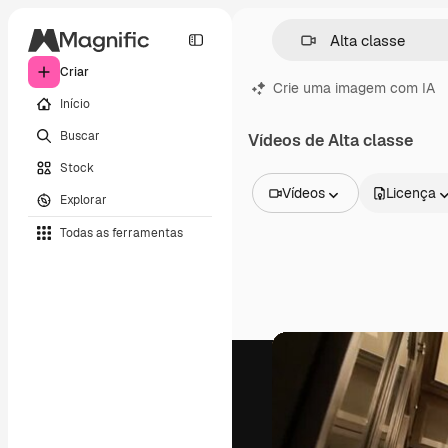
Criar
Crie uma imagem com IA
Início
Buscar
Vídeos de Alta classe
Stock
Vídeos
Licença
Explorar
Todas as imagens
Todas as ferramentas
Vetores
Ilustrações
Fotos
PSD
Modelos
Mockups
Vídeos
Clipes de vídeo
Animações
Modelos de vídeos
Ícones
Modelos 3D
Fontes