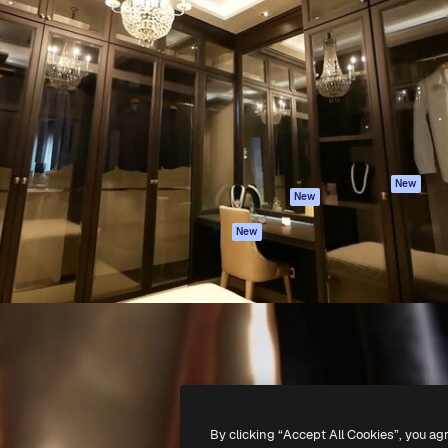
iativa para você direcionar
Spaces
Academy
alho. Mais de 1 milhão de
Assistente de IA
Documentação
e criativos, empresas,
Gerador de
Atendimento
dios.
imagens
Termos e
Gerador de vídeos
condições
Texto para voz
Política de
privacidade
Conteúdo de stock
Originais
MCP para
New
New
Claude/ChatGPT
Política de cooki
Agentes
Central de
New
confiabilidade
API
Afiliados
App móvel
Empresas
Todas as
ferramentas
-
2026
Freepik Company S.L.U.
Todos os direitos reservados
.
By clicking “Accept All Cookies”, you ag