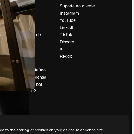
Preços
Suporte ao cliente
Sobre nós
Instagram
Reviews
YouTube
Emprego
LinkedIn
Tendências de
TikTok
pesquisa
Discord
Blog
X
Eventos
Reddit
es
Slidesgo
Vender conteúdo
Sala de imprensa
Procurando por
magnific.ai?
ree to the storing of cookies on your device to enhance site