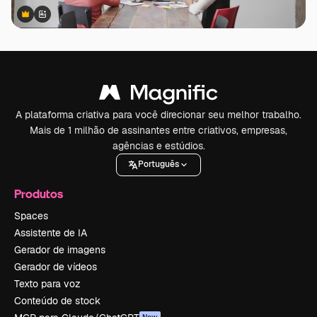
Premium
Premium
Gerado por IA
A plataforma criativa para você direcionar seu melhor trabalho.
Mais de 1 milhão de assinantes entre criativos, empresas,
agências e estúdios.
Português
Produtos
Spaces
Assistente de IA
Gerador de imagens
Gerador de vídeos
Texto para voz
Conteúdo de stock