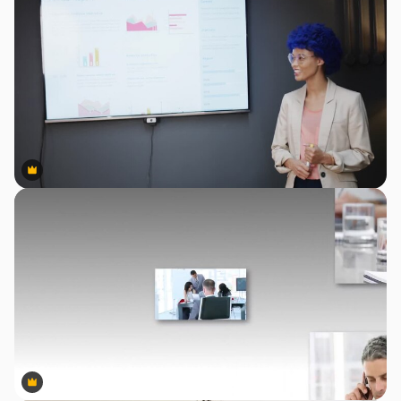
Premium
Premium
Premium
Premium