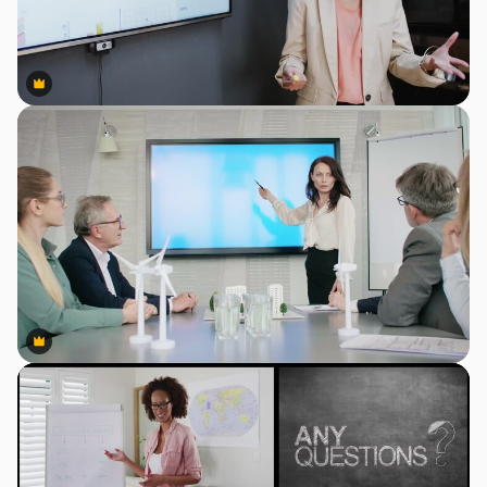
Premium
Premium
Premium
Premium