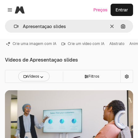
Magnific
Preços
Entrar
Close menu
Limpar
Pesqui
Crie uma imagem com IA
Crie um vídeo com IA
Abstrato
Ani
Vídeos de Apresentaçao slides
Vídeos
Filtros