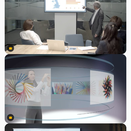
Premium
Premium
Premium
Premium