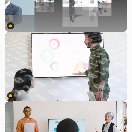
Premium
Premium
Premium
Premium