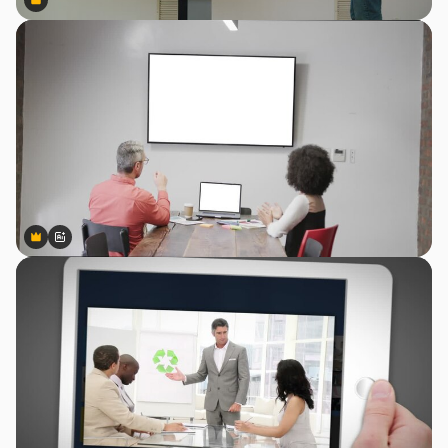
Premium
Premium
Premium
Premium
Gerado por IA