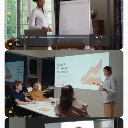
Premium
Premium
Gerado por IA
Premium
Premium