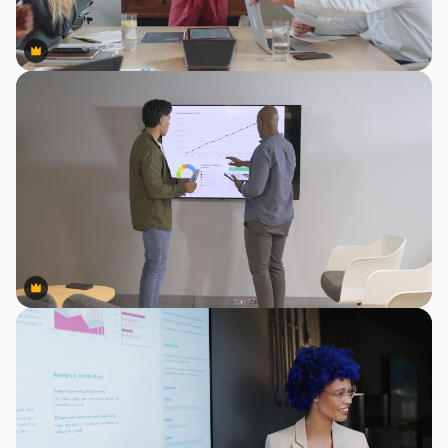
Premium
Premium
Premium
Premium