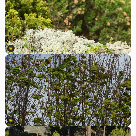
Premium
Premium
Premium
Premium