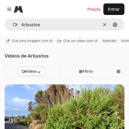
Magnific
Preços
Entrar
Close menu
Limpar
Pesqui
Crie uma imagem com IA
Crie um vídeo com IA
Abstrato
Ani
Vídeos de Arbustos
Vídeos
Filtros