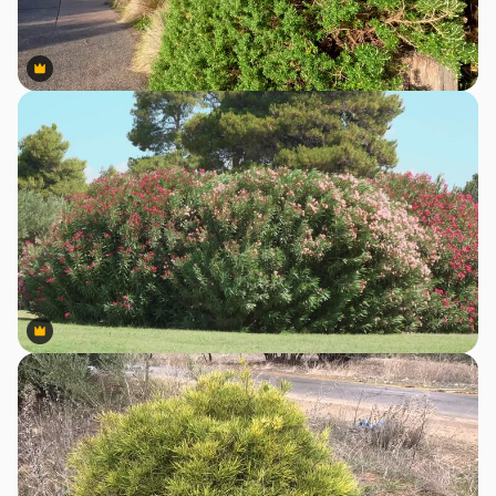
Premium
Premium
Premium
Premium