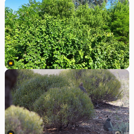
Premium
Premium