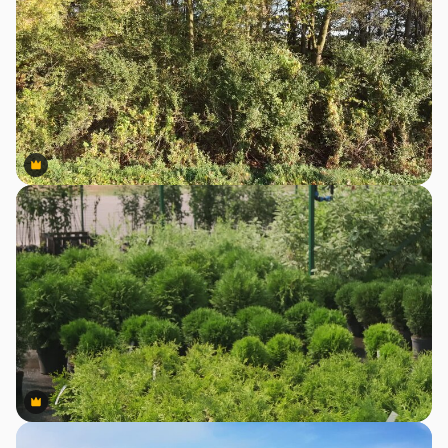
Premium
Premium
Premium
Premium