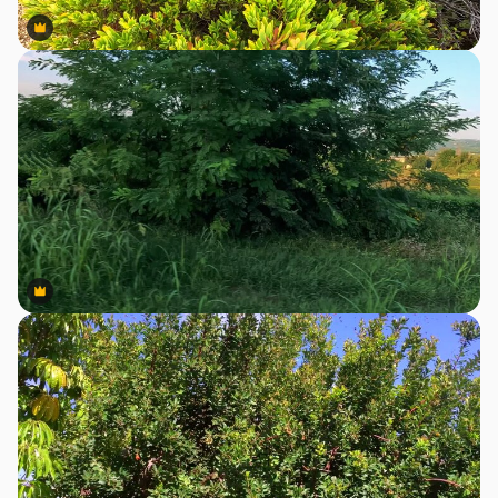
Premium
Premium
Premium
Premium