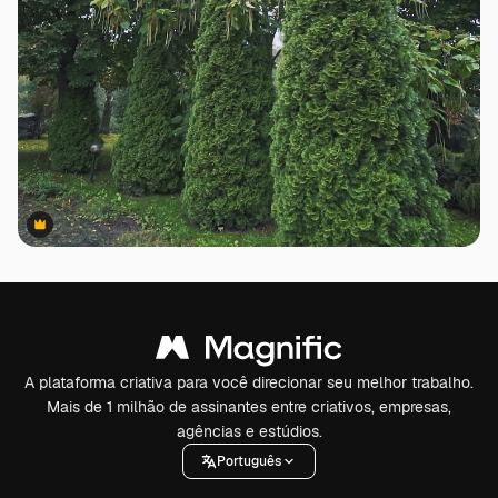
Premium
Premium
A plataforma criativa para você direcionar seu melhor trabalho.
Mais de 1 milhão de assinantes entre criativos, empresas,
agências e estúdios.
Português