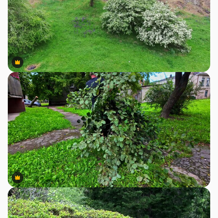
Premium
Premium
Premium
Premium