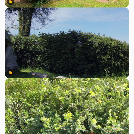
Premium
Premium
Premium
Premium