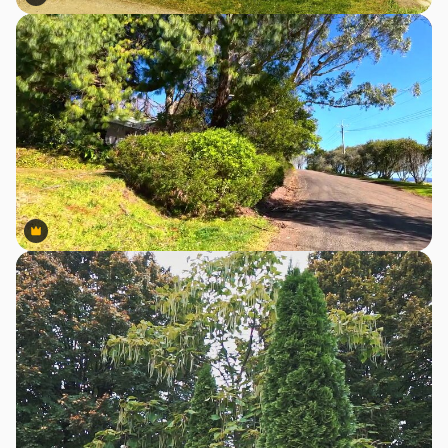
Premium
Premium
Premium
Premium