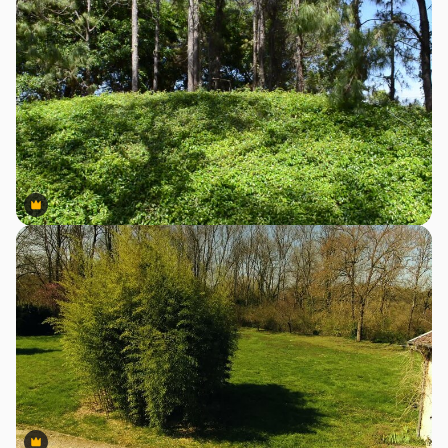
Premium
Premium