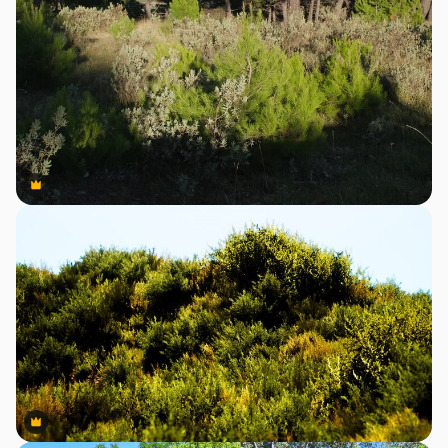
Premium
Premium
Premium
Premium