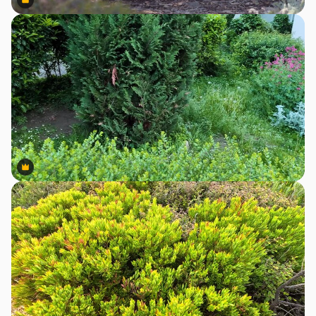
Premium
Premium
Premium
Premium