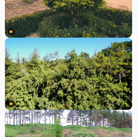
Premium
Premium
Premium
Premium