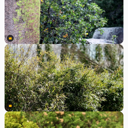
Premium
Premium
Premium
Premium