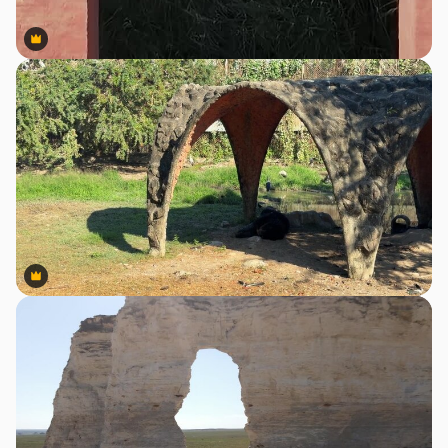
Premium
Premium
Premium
Premium