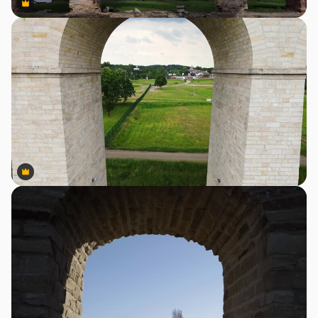
Premium
Premium
Premium
Premium