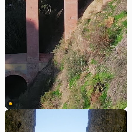
Premium
Premium