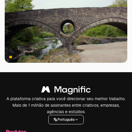
Premium
Premium
A plataforma criativa para você direcionar seu melhor trabalho.
Mais de 1 milhão de assinantes entre criativos, empresas,
agências e estúdios.
Português
Produtos