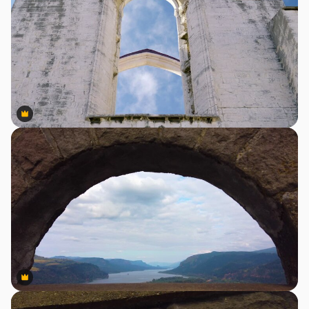
Premium
Premium
Premium
Premium