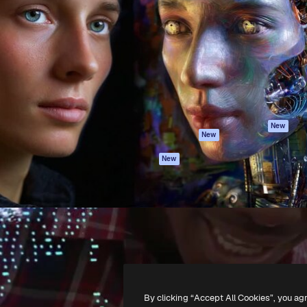
iativa para você direcionar
Spaces
Academy
alho. Mais de 1 milhão de
Assistente de IA
Documentação
e criativos, empresas,
Gerador de
Atendimento
dios.
imagens
Termos e
Gerador de vídeos
condições
Texto para voz
Política de
privacidade
Conteúdo de stock
Originais
MCP para
New
New
Claude/ChatGPT
Política de cooki
Agentes
Central de
New
confiabilidade
API
Afiliados
App móvel
Empresas
Todas as
ferramentas
-
2026
Freepik Company S.L.U.
Todos os direitos reservados
.
By clicking “Accept All Cookies”, you ag