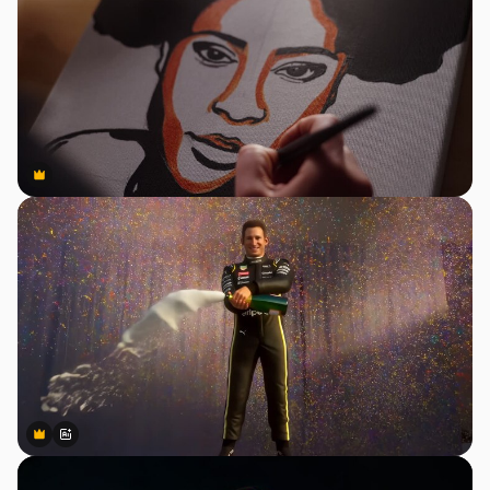
Premium
Premium
Premium
Premium
Gerado por IA