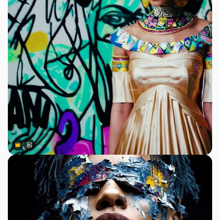
Premium
Premium
Gerado por IA