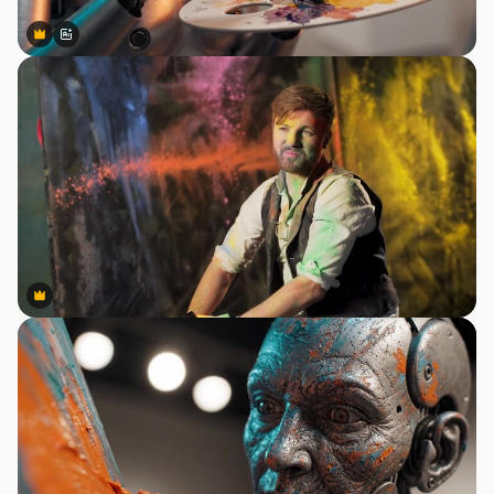
Premium
Premium
Gerado por IA
Premium
Premium