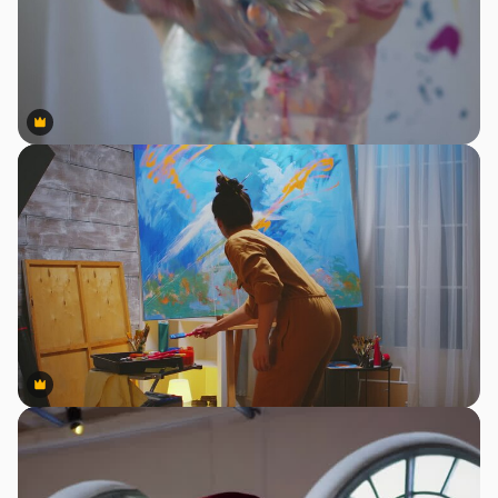
Premium
Premium
Premium
Premium