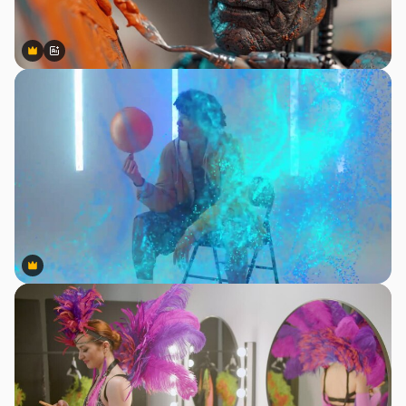
Premium
Premium
Gerado por IA
Premium
Premium