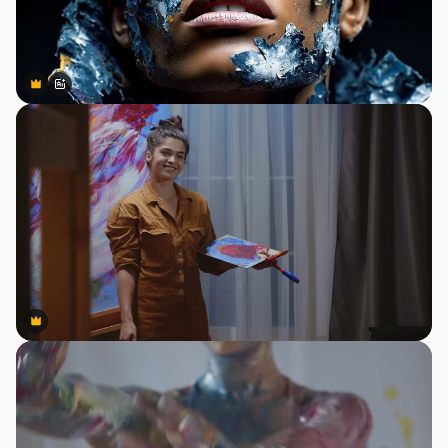
Premium
Premium
Gerado por IA
Premium
Premium