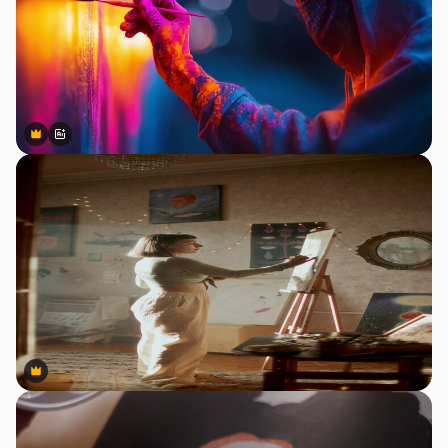
Premium
Premium
Gerado por IA
Premium
Premium