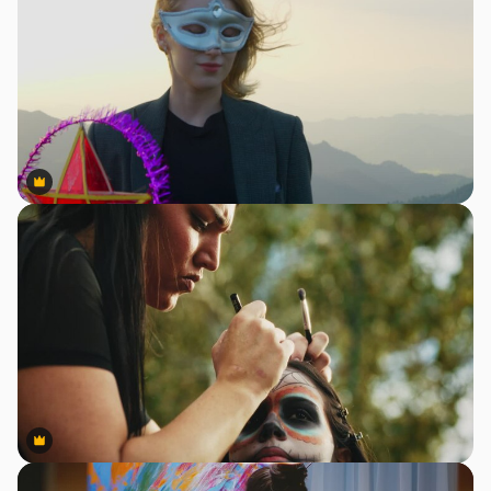
Premium
Premium
Premium
Premium