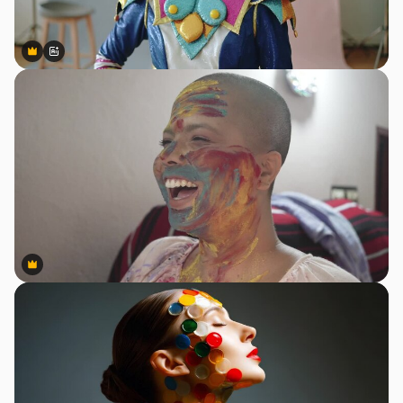
Premium
Premium
Gerado por IA
Premium
Premium