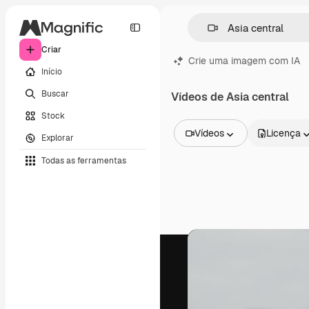
Criar
Crie uma imagem com IA
Início
Buscar
Vídeos de Asia central
Stock
Vídeos
Licença
Explorar
Todas as imagens
Todas as ferramentas
Vetores
Ilustrações
Fotos
PSD
Modelos
Mockups
Vídeos
Clipes de vídeo
Animações
Modelos de vídeos
Ícones
Modelos 3D
Fontes