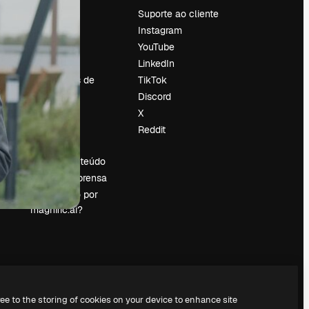
Preços
Suporte ao cliente
Sobre nós
Instagram
Reviews
YouTube
Emprego
LinkedIn
Tendências de
TikTok
pesquisa
Discord
Blog
X
Eventos
Reddit
es
Slidesgo
Vender conteúdo
Sala de imprensa
Procurando por
magnific.ai?
ree to the storing of cookies on your device to enhance site