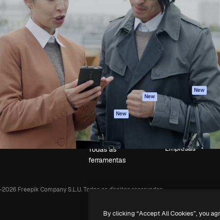
iativa para você direcionar
Spaces
Academy
alho. Mais de 1 milhão de
Assistente de IA
Documentação
e criativos, empresas,
Gerador de
Atendimento
dios.
imagens
Termos e
Gerador de vídeos
condições
Texto para voz
Política de
privacidade
Conteúdo de stock
Originais
MCP para
New
New
Claude/ChatGPT
Política de cooki
Agentes
Central de
New
confiabilidade
API
Afiliados
App móvel
Empresas
Todas as
ferramentas
-
2026
Freepik Company S.L.U.
Todos os direitos reservados
.
By clicking “Accept All Cookies”, you ag