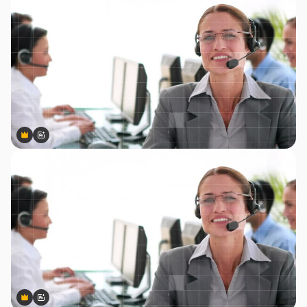
Premium
Premium
Gerado por IA
Premium
Premium
Gerado por IA