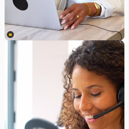
Premium
Premium