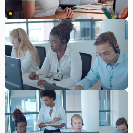
Premium
Premium