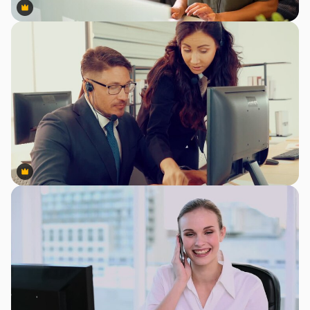
Premium
Premium
Premium
Premium