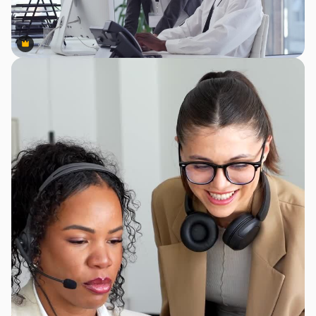
Premium
Premium