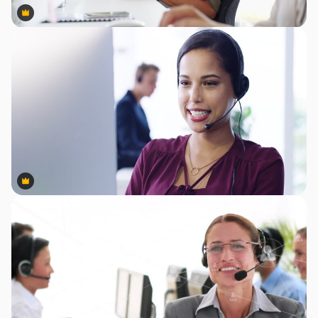
Premium
Premium
Premium
Premium