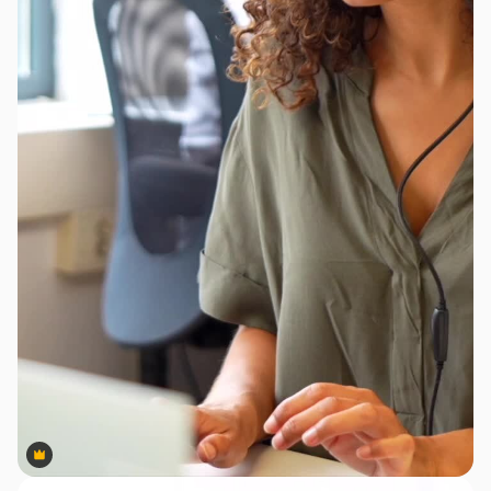
Premium
Premium