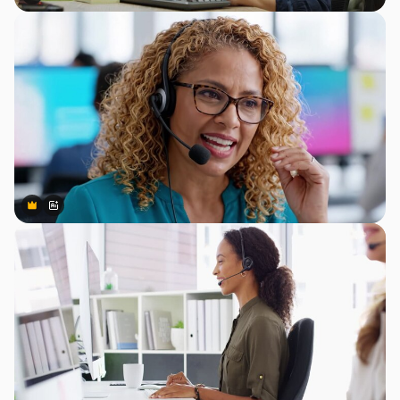
Premium
Premium
Gerado por IA