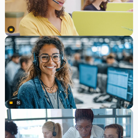
Premium
Premium
Premium
Premium
Gerado por IA