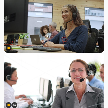
Premium
Premium
Premium
Premium
Gerado por IA