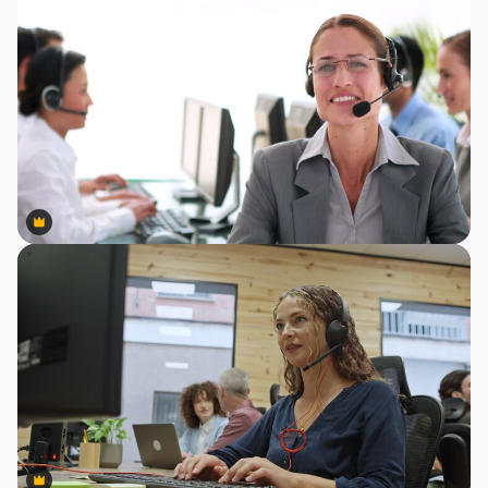
Premium
Premium
Premium
Premium