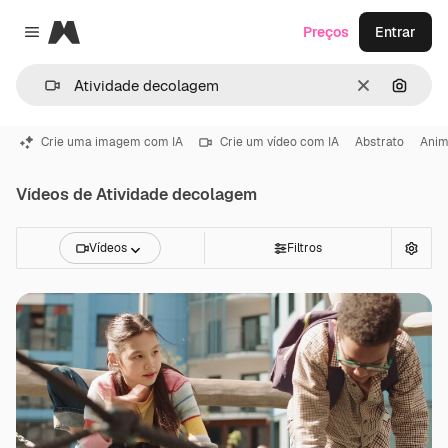
Magnific
Preços
Entrar
Close menu
Limpar
Pesqui
Crie uma imagem com IA
Crie um vídeo com IA
Abstrato
Ani
Vídeos de Atividade decolagem
Vídeos
Filtros