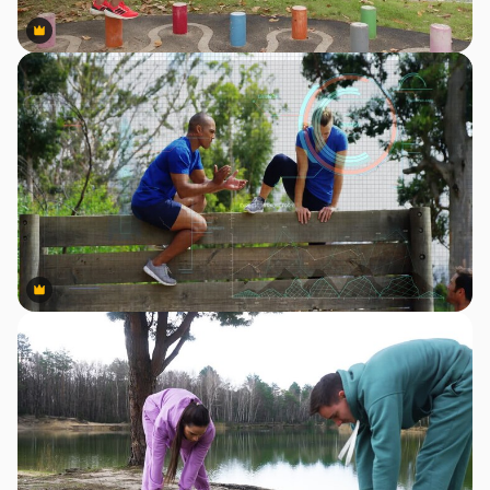
Premium
Premium
Premium
Premium