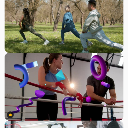
Premium
Premium