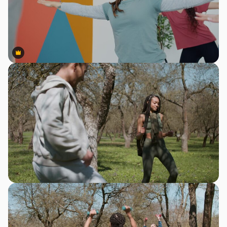
Premium
Premium