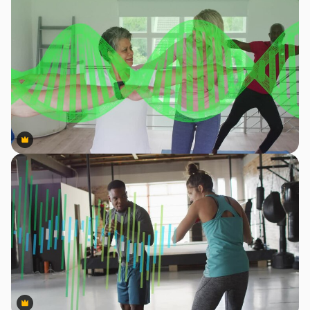
Premium
Premium
Premium
Premium