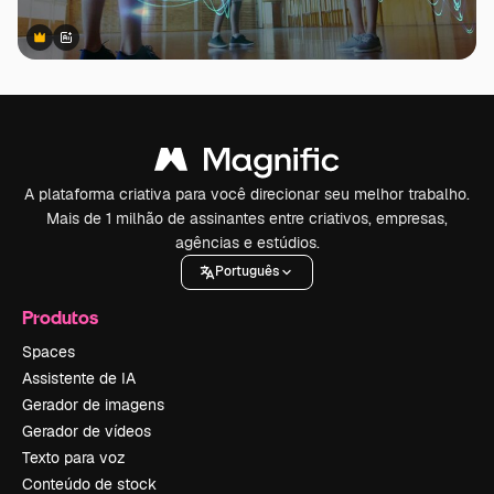
Premium
Premium
Gerado por IA
A plataforma criativa para você direcionar seu melhor trabalho.
Mais de 1 milhão de assinantes entre criativos, empresas,
agências e estúdios.
Português
Produtos
Spaces
Assistente de IA
Gerador de imagens
Gerador de vídeos
Texto para voz
Conteúdo de stock