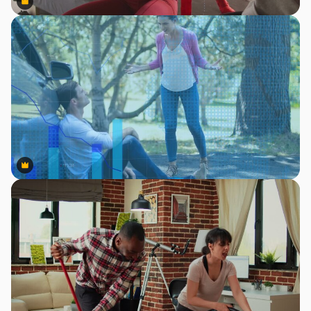
Premium
Premium
Premium
Premium