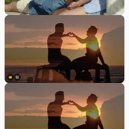
Premium
Premium
Gerado por IA