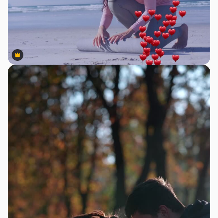
Premium
Premium