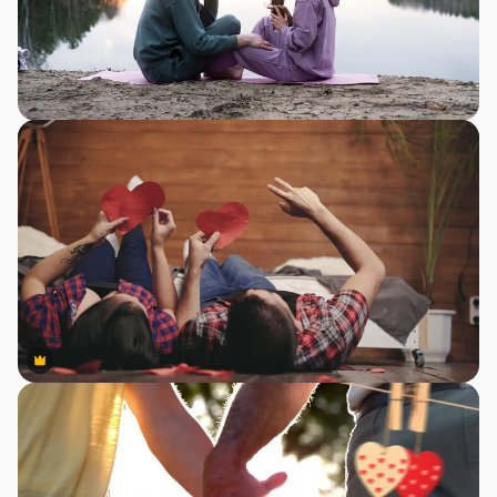
Premium
Premium