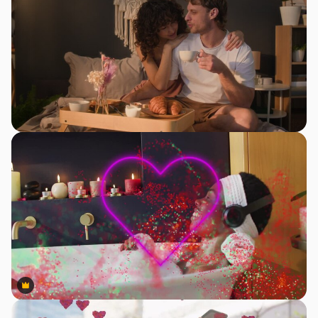
Premium
Premium