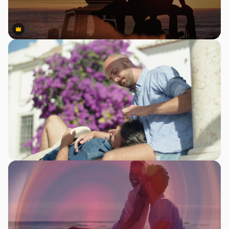
Premium
Premium