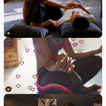
Premium
Premium
Premium
Premium