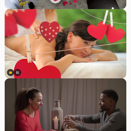
Premium
Premium
Gerado por IA