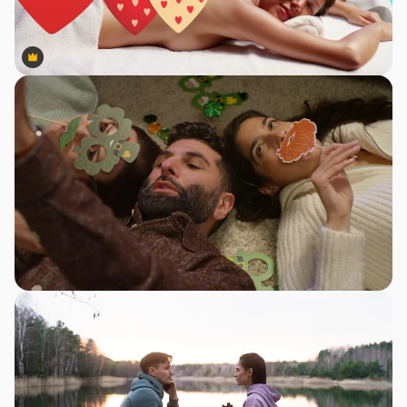
Premium
Premium