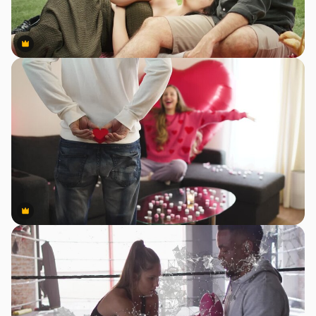
Premium
Premium
Premium
Premium