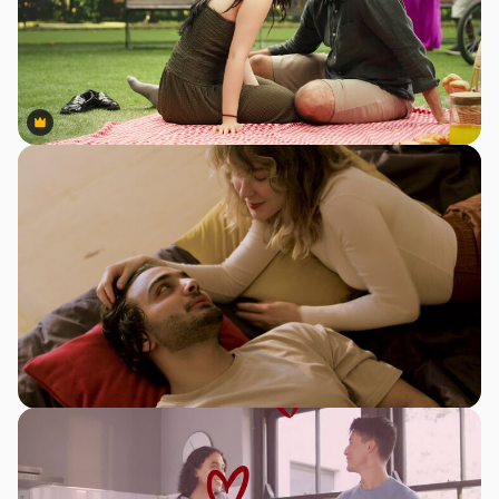
Premium
Premium