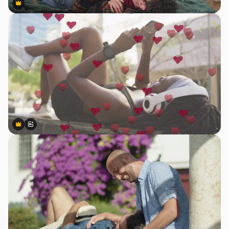
Premium
Premium
Premium
Premium
Gerado por IA