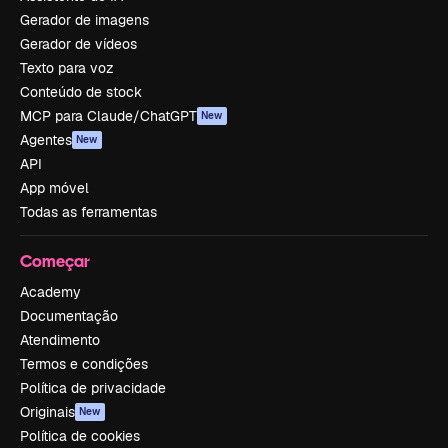
Gerador de imagens
Gerador de vídeos
Texto para voz
Conteúdo de stock
MCP para Claude/ChatGPT
New
Agentes
New
API
App móvel
Todas as ferramentas
Começar
Academy
Documentação
Atendimento
Termos e condições
Política de privacidade
Originais
New
Política de cookies