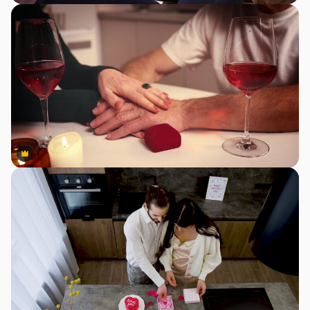
Premium
Premium