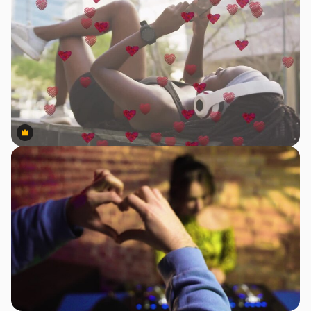
Premium
Premium