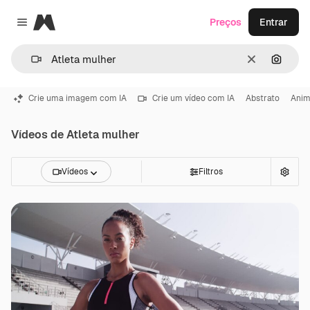
Magnific
Preços
Entrar
Close menu
Limpar
Pesqui
Crie uma imagem com IA
Crie um vídeo com IA
Abstrato
Ani
Vídeos de Atleta mulher
Vídeos
Filtros