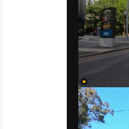
A plataforma cr
seu melhor trab
assinantes entr
agências e estú
Português
Premium
Premium
Premium
Premium
Premium
Premium
Premium
Premium
Premium
Premium
Premium
Premium
Premium
Premium
Premium
Premium
Premium
Premium
Premium
Premium
Premium
Premium
Premium
Premium
Premium
Premium
Premium
Premium
Premium
Premium
Premium
Premium
Premium
Premium
Premium
Premium
Premium
Premium
Premium
Premium
Premium
Premium
Premium
Premium
Premium
Premium
Premium
Premium
Premium
Premium
Premium
Premium
Premium
Premium
Premium
Premium
Premium
Premium
Premium
Premium
Premium
Premium
Premium
Premium
Premium
Premium
Premium
Premium
Premium
Premium
Premium
Premium
Premium
Premium
Premium
Premium
Premium
Premium
Premium
Premium
Premium
Premium
Premium
Premium
Premium
Premium
Premium
Premium
Copyright © 2010