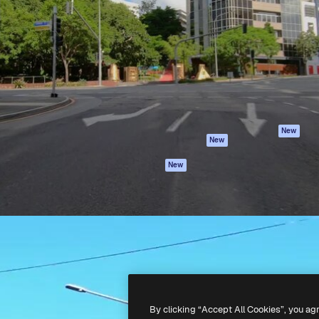
iativa para você direcionar
Spaces
Academy
alho. Mais de 1 milhão de
Assistente de IA
Documentação
e criativos, empresas,
Gerador de
Atendimento
dios.
imagens
Termos e
Gerador de vídeos
condições
Texto para voz
Política de
privacidade
Conteúdo de stock
Originais
MCP para
New
New
Claude/ChatGPT
Política de cooki
Agentes
Central de
New
confiabilidade
API
Afiliados
App móvel
Empresas
Todas as
ferramentas
-
2026
Freepik Company S.L.U.
Todos os direitos reservados
.
By clicking “Accept All Cookies”, you ag