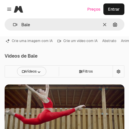
Magnific
Preços
Entrar
Close menu
Limpar
Pesqui
Crie uma imagem com IA
Crie um vídeo com IA
Abstrato
Ani
Vídeos de Bale
Vídeos
Filtros