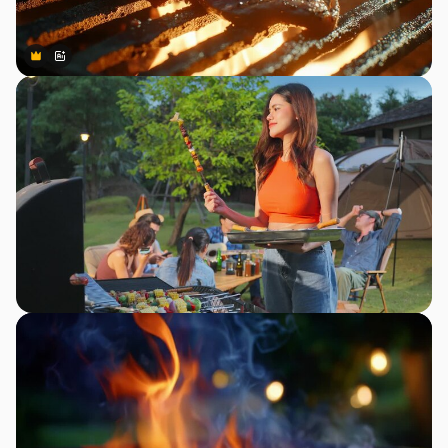
Premium
Premium
Gerado por IA