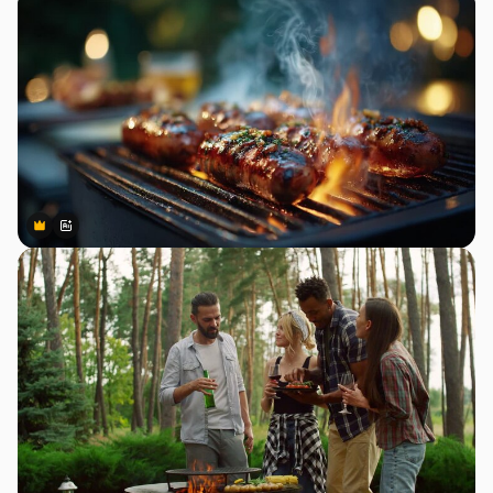
Premium
Premium
Gerado por IA