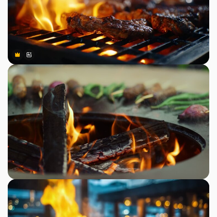
Premium
Premium
Gerado por IA