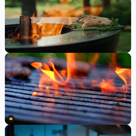
Premium
Premium