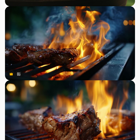
Premium
Premium
Gerado por IA