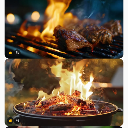
Premium
Premium
Gerado por IA
Premium
Premium
Gerado por IA