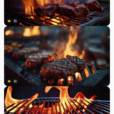
Premium
Premium
Gerado por IA
Premium
Premium
Gerado por IA