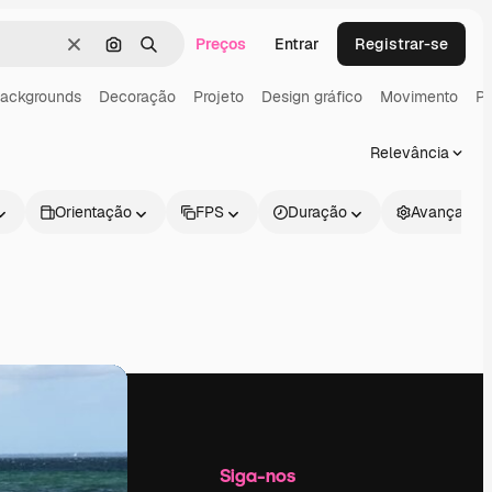
Preços
Entrar
Registrar-se
Limpar
Pesquisar por imagem
Buscar
ackgrounds
Decoração
Projeto
Design gráfico
Movimento
Pa
Relevância
Orientação
FPS
Duração
Avançado
Empresa
Siga-nos