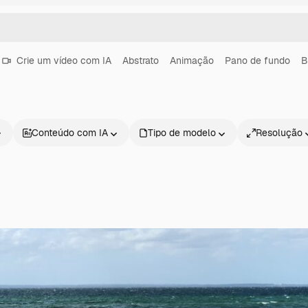
Crie um vídeo com IA
Abstrato
Animação
Pano de fundo
B
Conteúdo com IA
Tipo de modelo
Resolução
Produtos
Começar