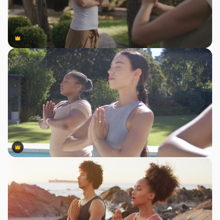
Premium
Premium
Premium
Premium