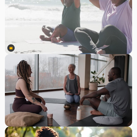
Premium
Premium