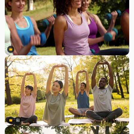
Premium
Premium
Premium
Premium
Gerado por IA