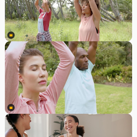
Premium
Premium
Premium
Premium