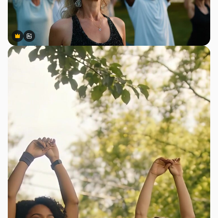
Premium
Premium
Gerado por IA