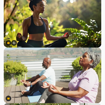
Premium
Premium
Gerado por IA
Premium
Premium