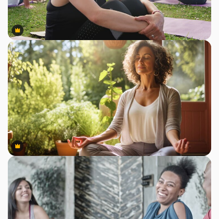
Premium
Premium
Premium
Premium