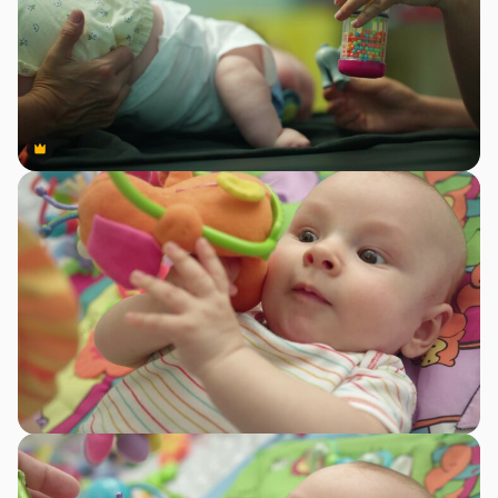
Premium
Premium