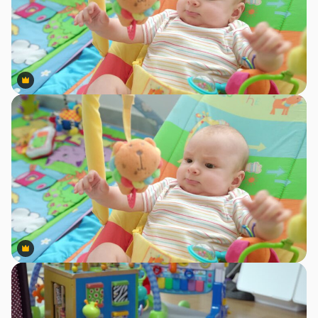
Premium
Premium
Premium
Premium