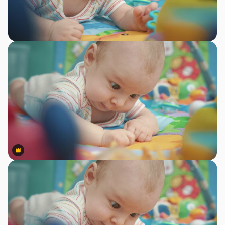
Premium
Premium