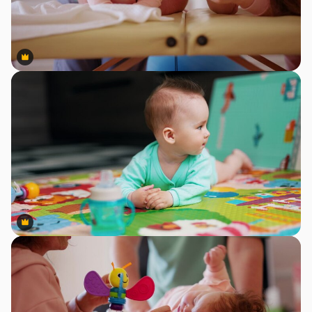
Premium
Premium
Premium
Premium