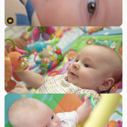
Premium
Premium