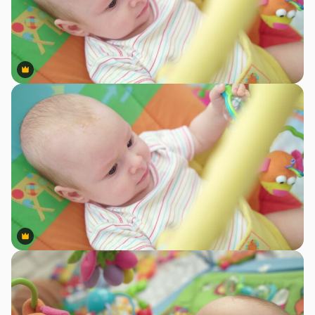
Premium
Premium
Premium
Premium