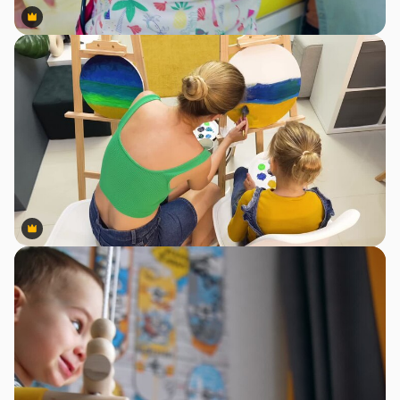
Premium
Premium
Premium
Premium