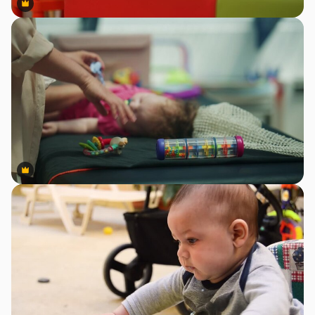
Premium
Premium
Premium
Premium