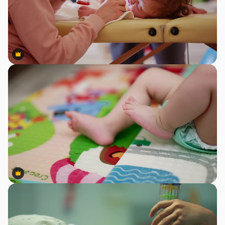
Premium
Premium
Premium
Premium