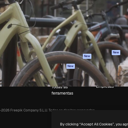
iativa para você direcionar
Spaces
Academy
alho. Mais de 1 milhão de
Assistente de IA
Documentação
e criativos, empresas,
Gerador de
Atendimento
dios.
imagens
Termos e
Gerador de vídeos
condições
Texto para voz
Política de
privacidade
Conteúdo de stock
Originais
MCP para
New
New
Claude/ChatGPT
Política de cooki
Agentes
Central de
New
confiabilidade
API
Afiliados
App móvel
Empresas
Todas as
ferramentas
-
2026
Freepik Company S.L.U.
Todos os direitos reservados
.
By clicking “Accept All Cookies”, you ag