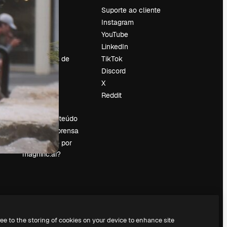
Preços
Suporte ao cliente
Sobre nós
Instagram
Reviews
YouTube
Emprego
LinkedIn
Tendências de
TikTok
pesquisa
Discord
Blog
X
Eventos
Reddit
es
Slidesgo
Vender conteúdo
Sala de imprensa
Procurando por
magnific.ai?
ree to the storing of cookies on your device to enhance site