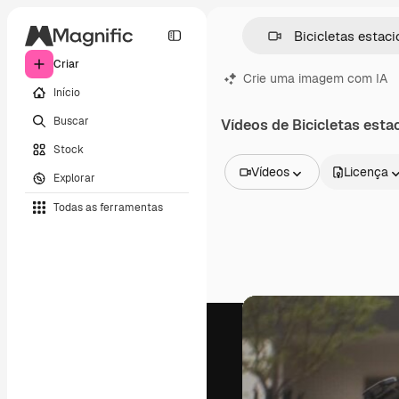
Criar
Crie uma imagem com IA
Início
Buscar
Vídeos de Bicicletas esta
Stock
Vídeos
Licença
Explorar
Todas as imagens
Todas as ferramentas
Vetores
Ilustrações
Fotos
PSD
Modelos
Mockups
Vídeos
Clipes de vídeo
Animações
Modelos de vídeos
Ícones
Modelos 3D
Fontes