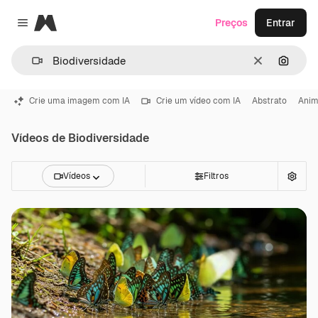
Magnific
Preços
Entrar
Close menu
Limpar
Pesqui
Crie uma imagem com IA
Crie um vídeo com IA
Abstrato
Ani
Vídeos de Biodiversidade
Vídeos
Filtros