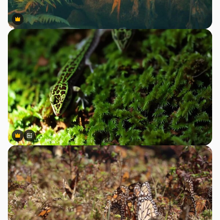
Premium
Premium
Premium
Premium
Gerado por IA