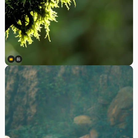
Premium
Premium
Gerado por IA