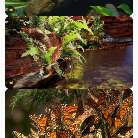
Premium
Premium
Premium
Premium