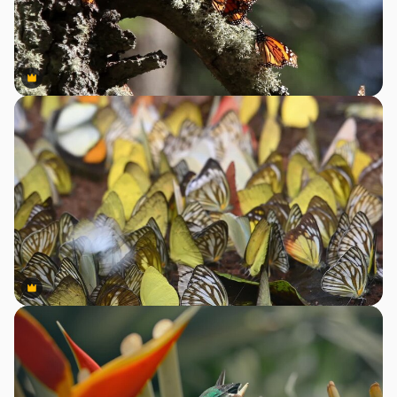
Premium
Premium
Premium
Premium