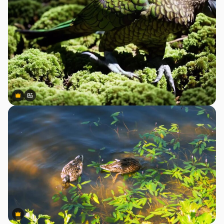
Premium
Premium
Gerado por IA
Premium
Premium