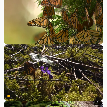
Premium
Premium