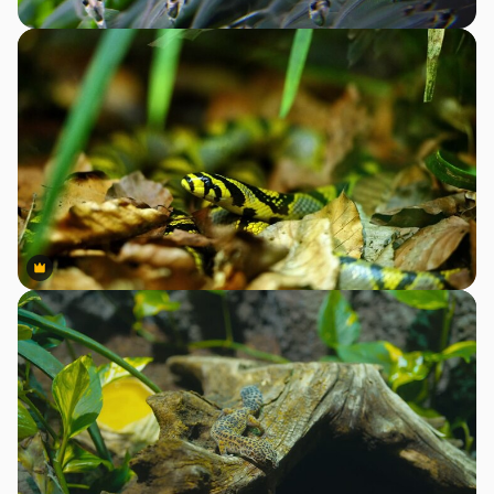
Premium
Premium