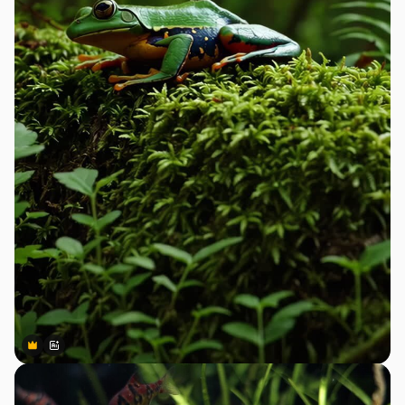
Premium
Premium
Gerado por IA