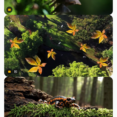
Premium
Premium
Premium
Premium
Gerado por IA