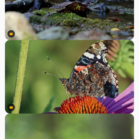
Premium
Premium
Premium
Premium