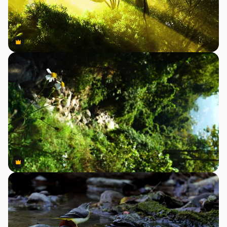
Premium
Premium
Premium
Premium