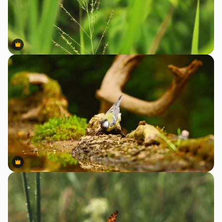
Premium
Premium
Premium
Premium