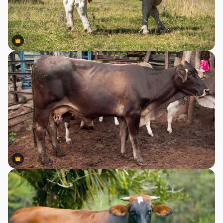
Premium
Premium
Premium
Premium