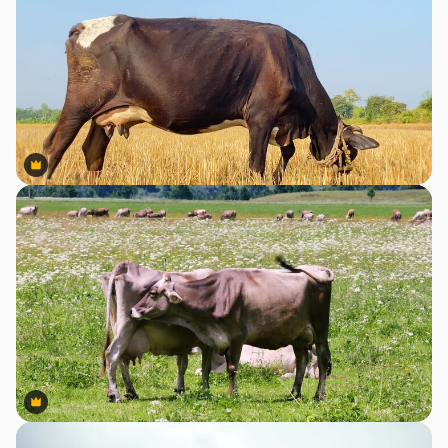
Premium
Premium
Premium
Premium