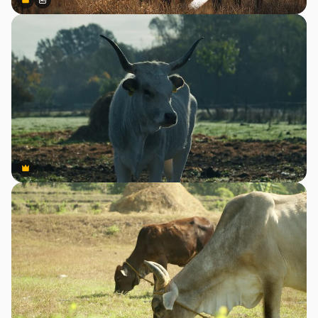
Premium
Premium
Gerado por IA
Premium
Premium