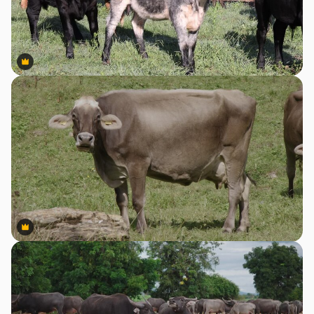
Premium
Premium
Premium
Premium