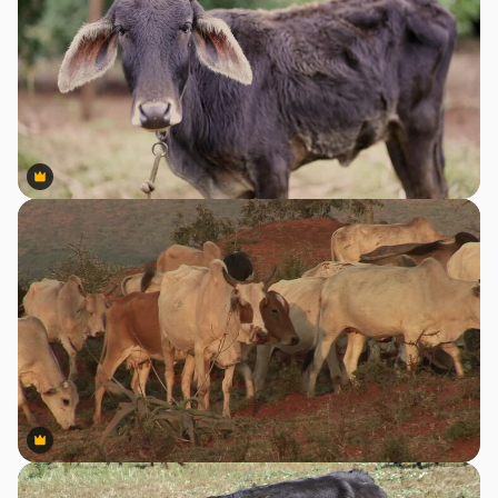
Premium
Premium
Premium
Premium