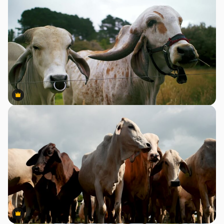
Premium
Premium
Premium
Premium