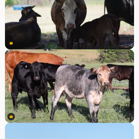
Premium
Premium
Premium
Premium