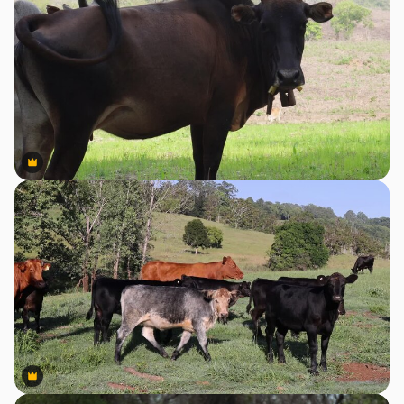
Premium
Premium
Premium
Premium