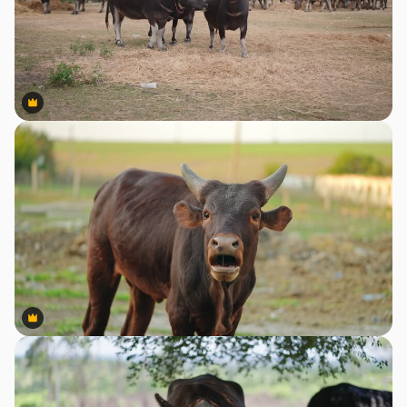
Premium
Premium
Premium
Premium