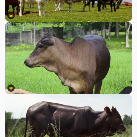
Premium
Premium
Premium
Premium