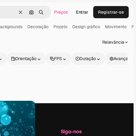
Preços
Entrar
Registrar-se
Limpar
Pesquisar por imagem
Buscar
ackgrounds
Decoração
Projeto
Design gráfico
Movimento
Pa
Relevância
Orientação
FPS
Duração
Avançado
Empresa
Siga-nos