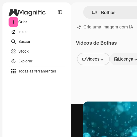
Criar
Crie uma imagem com IA
Início
Buscar
Vídeos de Bolhas
Stock
Vídeos
Licença
Explorar
Todas as imagens
Todas as ferramentas
Vetores
Ilustrações
Fotos
PSD
Modelos
Mockups
Vídeos
Clipes de vídeo
Animações
Modelos de vídeos
Ícones
Modelos 3D
Fontes