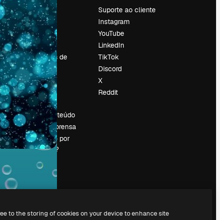
Preços
Suporte ao cliente
Sobre nós
Instagram
Reviews
YouTube
Emprego
LinkedIn
Tendências de
TikTok
pesquisa
Discord
Blog
X
Eventos
Reddit
es
Slidesgo
Vender conteúdo
Sala de imprensa
Procurando por
magnific.ai?
ree to the storing of cookies on your device to enhance site