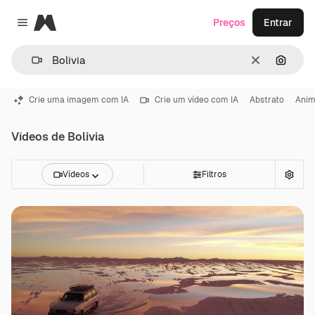
Magnific
Preços
Entrar
Close menu
Limpar
Pesqui
Crie uma imagem com IA
Crie um vídeo com IA
Abstrato
Ani
Vídeos de Bolivia
Vídeos
Filtros