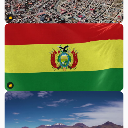
Premium
Premium
Premium
Premium