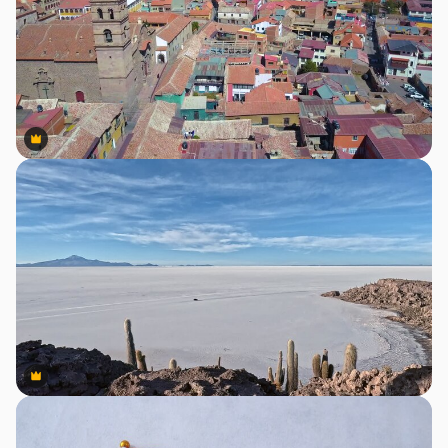
Premium
Premium
Premium
Premium