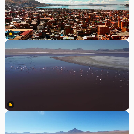
Premium
Premium
Premium
Premium