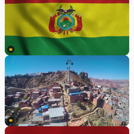
Premium
Premium
Premium
Premium