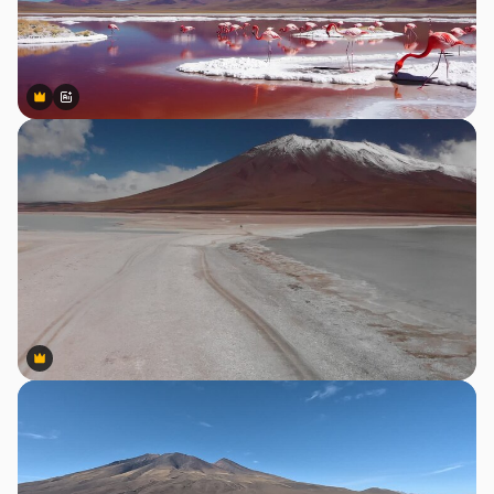
Premium
Premium
Gerado por IA
Premium
Premium