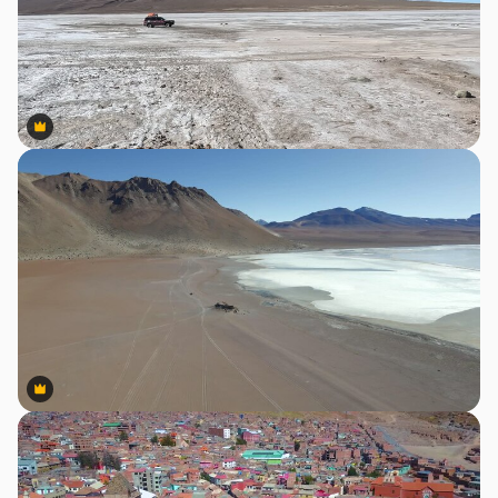
Premium
Premium
Premium
Premium