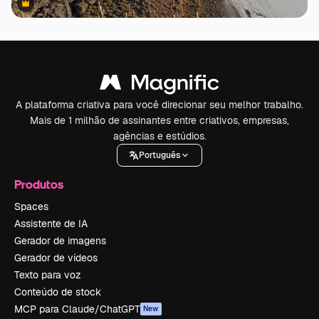
Premium
Premium
A plataforma criativa para você direcionar seu melhor trabalho.
Mais de 1 milhão de assinantes entre criativos, empresas,
agências e estúdios.
Português
Produtos
Spaces
Assistente de IA
Gerador de imagens
Gerador de vídeos
Texto para voz
Conteúdo de stock
MCP para Claude/ChatGPT
New