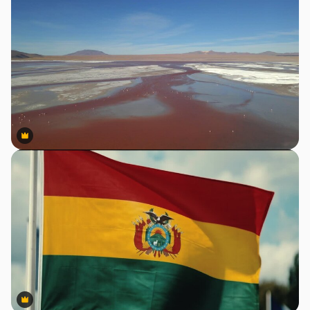
Premium
Premium
Premium
Premium