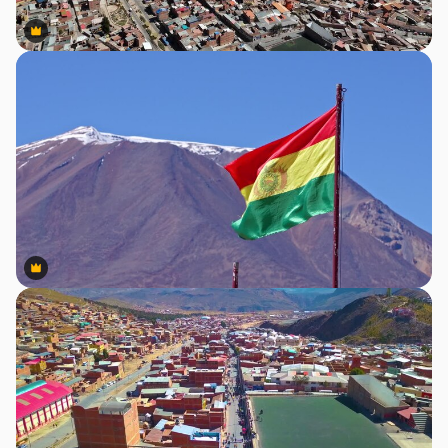
Premium
Premium
Premium
Premium