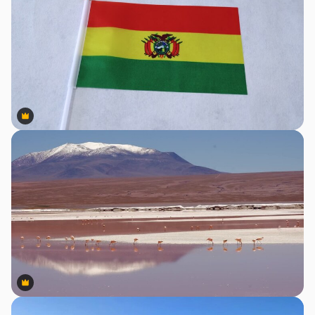
Premium
Premium
Premium
Premium