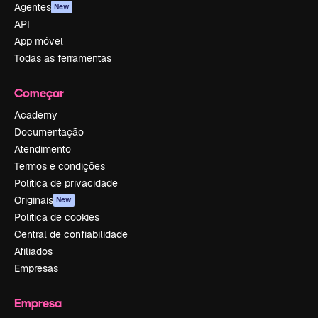
Agentes
New
API
App móvel
Todas as ferramentas
Começar
Academy
Documentação
Atendimento
Termos e condições
Política de privacidade
Originais
New
Política de cookies
Central de confiabilidade
Afiliados
Empresas
Empresa