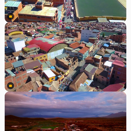
Premium
Premium
Premium
Premium