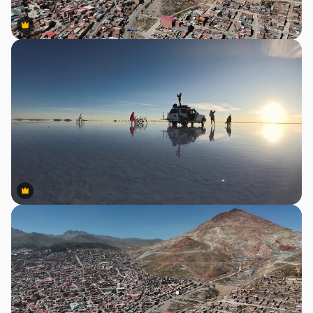
Premium
Premium
Premium
Premium