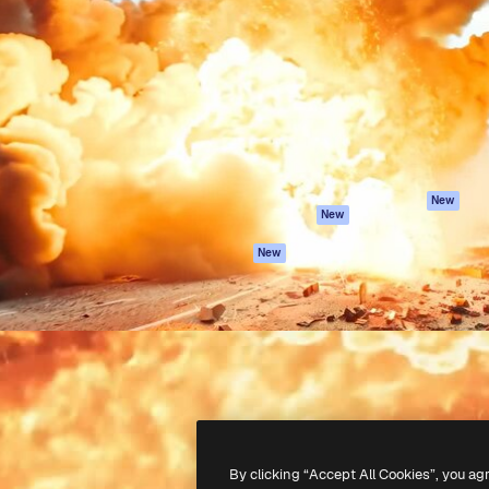
iativa para você direcionar
Spaces
Academy
alho. Mais de 1 milhão de
Assistente de IA
Documentação
e criativos, empresas,
Gerador de
Atendimento
dios.
imagens
Termos e
Gerador de vídeos
condições
Texto para voz
Política de
privacidade
Conteúdo de stock
Originais
MCP para
New
New
Claude/ChatGPT
Política de cooki
Agentes
Central de
New
confiabilidade
API
Afiliados
App móvel
Empresas
Todas as
ferramentas
-
2026
Freepik Company S.L.U.
Todos os direitos reservados
.
By clicking “Accept All Cookies”, you ag