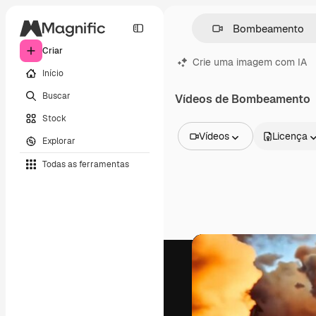
Criar
Crie uma imagem com IA
Início
Buscar
Vídeos de Bombeamento
Stock
Vídeos
Licença
Explorar
Todas as imagens
Todas as ferramentas
Vetores
Ilustrações
Fotos
PSD
Modelos
Mockups
Vídeos
Clipes de vídeo
Animações
Modelos de vídeos
Ícones
Modelos 3D
Fontes