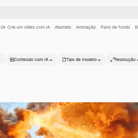
Crie um vídeo com IA
Abstrato
Animação
Pano de fundo
B
Conteúdo com IA
Tipo de modelo
Resolução
Produtos
Começar