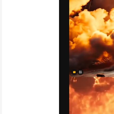
A plataforma cr
seu melhor trab
assinantes entr
agências e estú
Português
Premium
Premium
Premium
Premium
Premium
Premium
Premium
Premium
Premium
Premium
Premium
Premium
Premium
Premium
Premium
Premium
Premium
Premium
Premium
Premium
Premium
Premium
Premium
Premium
Premium
Premium
Premium
Premium
Premium
Premium
Premium
Premium
Premium
Premium
Premium
Premium
Premium
Premium
Premium
Premium
Premium
Premium
Premium
Premium
Premium
Premium
Premium
Premium
Premium
Premium
Premium
Premium
Premium
Premium
Premium
Premium
Premium
Premium
Premium
Premium
Premium
Premium
Premium
Premium
Premium
Premium
Premium
Premium
Premium
Premium
Premium
Premium
Premium
Premium
Premium
Premium
Premium
Premium
Premium
Premium
Premium
Premium
Gerado por IA
Gerado por IA
Gerado por IA
Gerado por IA
Gerado por IA
Gerado por IA
Gerado por IA
Gerado por IA
Gerado por IA
Gerado por IA
Gerado por IA
Gerado por IA
Gerado por IA
Gerado por IA
Gerado por IA
Gerado por IA
Gerado por IA
Gerado por IA
Gerado por IA
Gerado por IA
Gerado por IA
Gerado por IA
Gerado por IA
Gerado por IA
Gerado por IA
Gerado por IA
Gerado por IA
Copyright © 2010