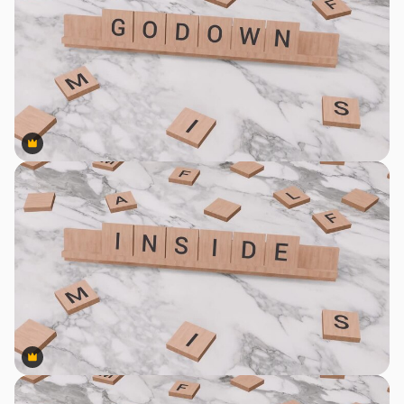
Premium
Premium
Premium
Premium