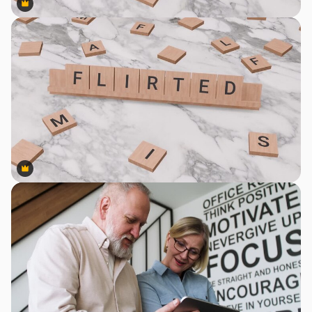
Premium
Premium
Premium
Premium