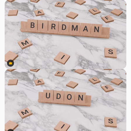
Premium
Premium