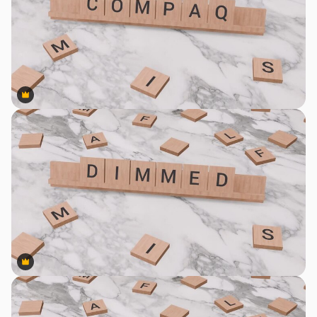
Premium
Premium
Premium
Premium