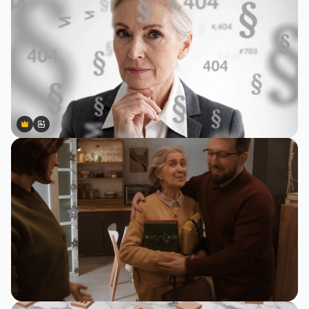
Premium
Premium
Gerado por IA