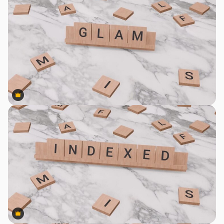
Premium
Premium
Premium
Premium