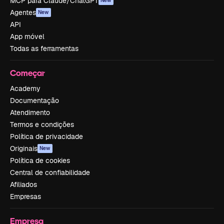
MCP para Claude/ChatGPT
New
Agentes
New
API
App móvel
Todas as ferramentas
Começar
Academy
Documentação
Atendimento
Termos e condições
Política de privacidade
Originais
New
Política de cookies
Central de confiabilidade
Afiliados
Empresas
Empresa