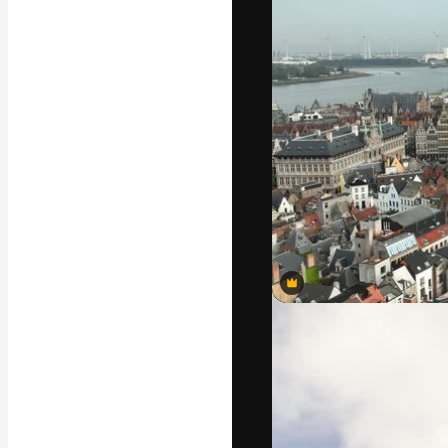
A plataforma cr
seu melhor trab
assinantes entr
agências e estú
Português
Premium
Premium
Premium
Premium
Premium
Premium
Premium
Premium
Premium
Premium
Premium
Premium
Premium
Premium
Premium
Premium
Premium
Premium
Premium
Premium
Premium
Premium
Premium
Premium
Premium
Premium
Premium
Premium
Premium
Premium
Premium
Premium
Premium
Premium
Premium
Premium
Premium
Premium
Premium
Premium
Premium
Premium
Premium
Premium
Premium
Premium
Premium
Premium
Premium
Premium
Premium
Premium
Premium
Premium
Premium
Premium
Premium
Premium
Premium
Premium
Premium
Premium
Premium
Premium
Premium
Premium
Premium
Premium
Premium
Premium
Premium
Premium
Premium
Premium
Premium
Premium
Premium
Premium
Premium
Premium
Premium
Premium
Premium
Premium
Premium
Premium
Gerado por IA
Copyright © 2010