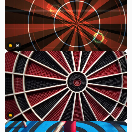
Premium
Premium
Gerado por IA
Premium
Premium