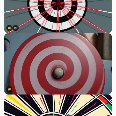
Premium
Premium
Gerado por IA
Premium
Premium