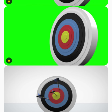
Premium
Premium
Premium
Premium