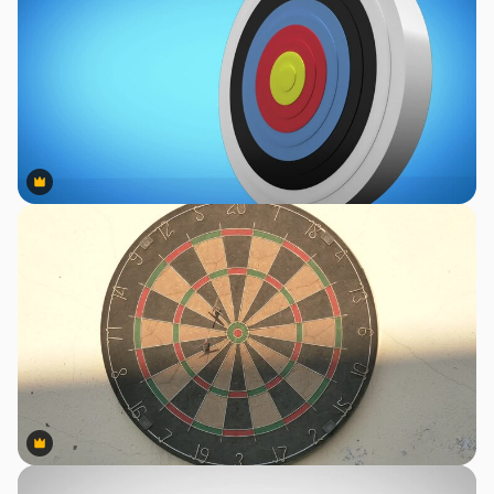
Premium
Premium
Premium
Premium