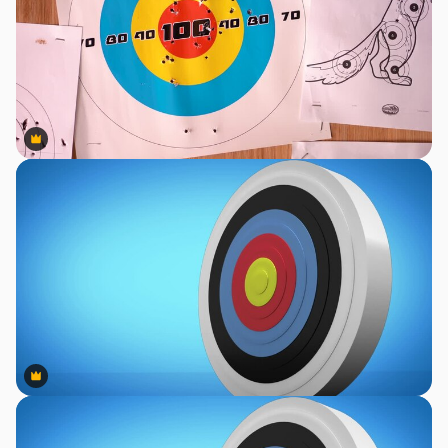
Premium
Premium
Premium
Premium