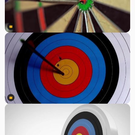
Premium
Premium
Premium
Premium