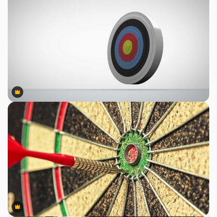
Premium
Premium
Premium
Premium