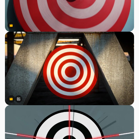
Premium
Premium
Premium
Premium
Gerado por IA