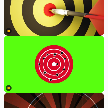
Premium
Premium
Premium
Premium