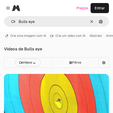
Magnific
Preços
Entrar
Close menu
Limpar
Pesqui
Crie uma imagem com IA
Crie um vídeo com IA
Abstrato
Ani
Vídeos de Bulls eye
Vídeos
Filtros