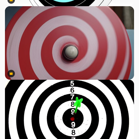
Premium
Premium
Premium
Premium