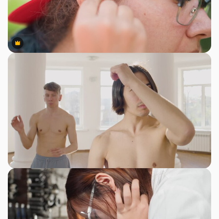
Premium
Premium