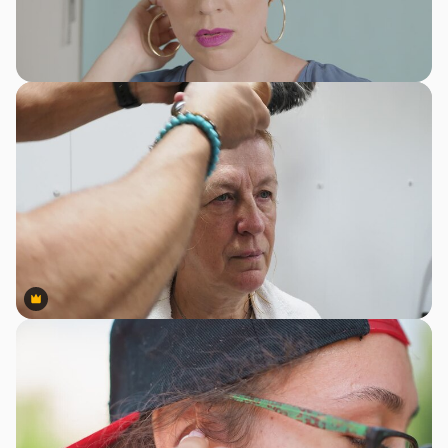
Premium
Premium