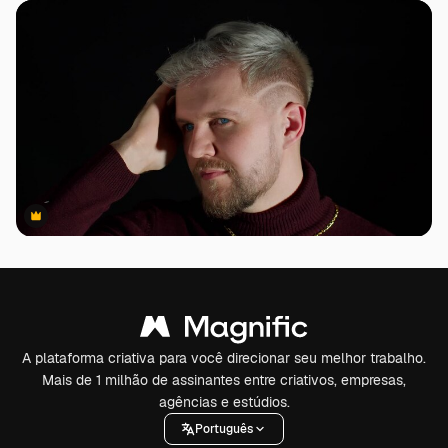
Premium
Premium
A plataforma criativa para você direcionar seu melhor trabalho.
Mais de 1 milhão de assinantes entre criativos, empresas,
agências e estúdios.
Português