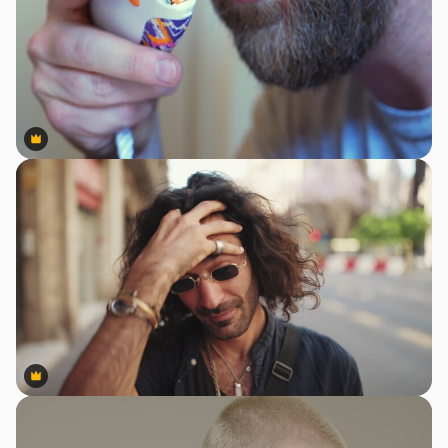
Premium
Premium
Premium
Premium