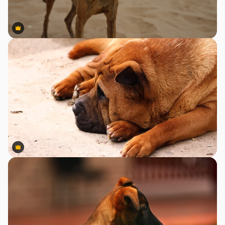
Premium
Premium
Premium
Premium