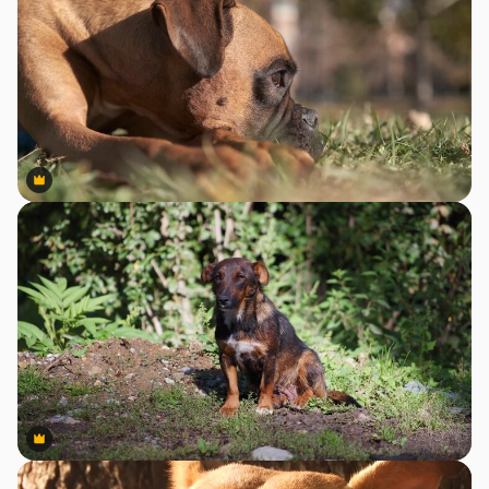
Premium
Premium
Premium
Premium