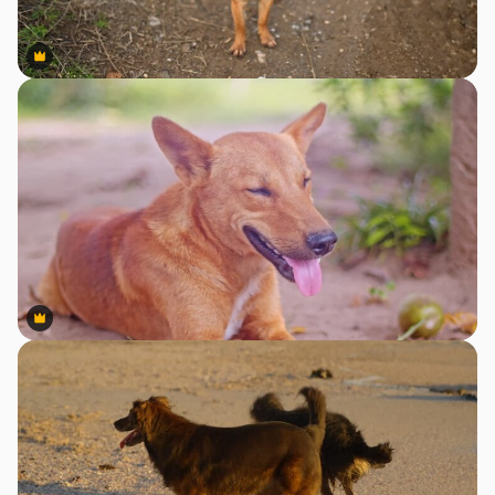
Premium
Premium
Premium
Premium