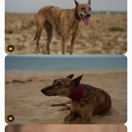
Premium
Premium
Premium
Premium