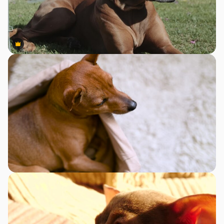
Premium
Premium