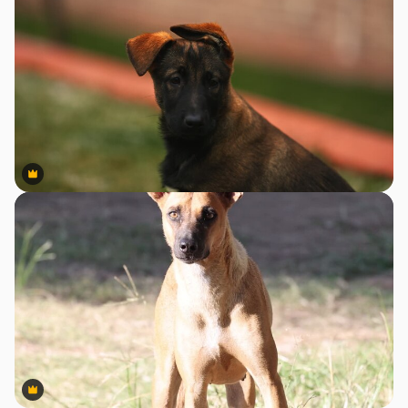
Premium
Premium
Premium
Premium