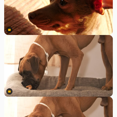
Premium
Premium
Premium
Premium