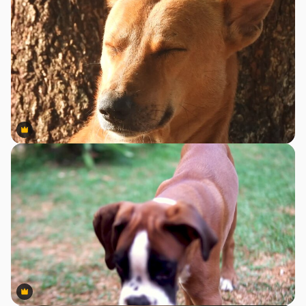
Premium
Premium
Premium
Premium