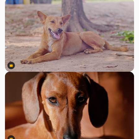
Premium
Premium