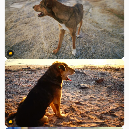
Premium
Premium
Premium
Premium