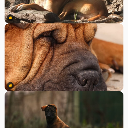
Premium
Premium
Premium
Premium