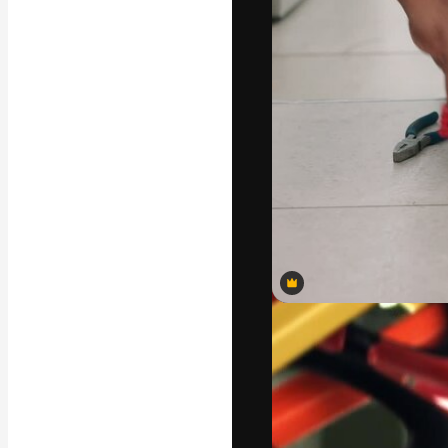
A plataforma cr
seu melhor trab
assinantes entr
agências e estú
Português
Premium
Premium
Premium
Premium
Premium
Premium
Premium
Premium
Premium
Premium
Premium
Premium
Premium
Premium
Premium
Premium
Premium
Premium
Premium
Premium
Premium
Premium
Premium
Premium
Premium
Premium
Premium
Premium
Premium
Premium
Premium
Premium
Premium
Premium
Premium
Premium
Premium
Premium
Premium
Premium
Premium
Premium
Premium
Premium
Premium
Premium
Premium
Premium
Premium
Premium
Premium
Premium
Premium
Premium
Premium
Premium
Premium
Premium
Premium
Premium
Premium
Premium
Premium
Premium
Premium
Premium
Premium
Premium
Premium
Premium
Premium
Premium
Premium
Premium
Premium
Premium
Premium
Premium
Premium
Premium
Premium
Premium
Premium
Premium
Premium
Premium
Premium
Premium
Premium
Premium
Premium
Premium
Premium
Premium
Premium
Premium
Gerado por IA
Gerado por IA
Gerado por IA
Copyright © 2010