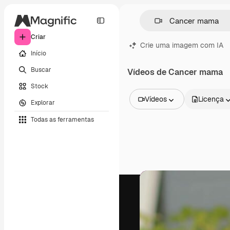
Criar
Crie uma imagem com IA
Início
Buscar
Vídeos de Cancer mama
Stock
Vídeos
Licença
Explorar
Todas as imagens
Todas as ferramentas
Vetores
Ilustrações
Fotos
PSD
Modelos
Mockups
Vídeos
Clipes de vídeo
Animações
Modelos de vídeos
Ícones
Modelos 3D
Fontes