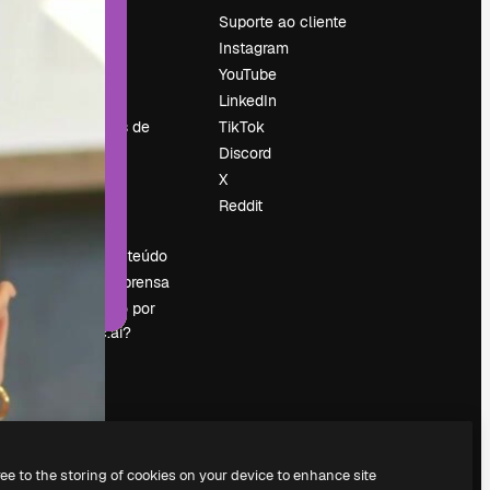
Preços
Suporte ao cliente
Sobre nós
Instagram
Reviews
YouTube
Emprego
LinkedIn
Tendências de
TikTok
pesquisa
Discord
Blog
X
Eventos
Reddit
es
Slidesgo
Vender conteúdo
Sala de imprensa
Procurando por
magnific.ai?
ree to the storing of cookies on your device to enhance site