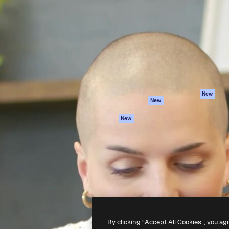
iativa para você direcionar
Spaces
Academy
alho. Mais de 1 milhão de
Assistente de IA
Documentação
e criativos, empresas,
Gerador de
Atendimento
dios.
imagens
Termos e
Gerador de vídeos
condições
Texto para voz
Política de
privacidade
Conteúdo de stock
Originais
MCP para
New
New
Claude/ChatGPT
Política de cooki
Agentes
Central de
New
confiabilidade
API
Afiliados
App móvel
Empresas
Todas as
ferramentas
-
2026
Freepik Company S.L.U.
Todos os direitos reservados
.
By clicking “Accept All Cookies”, you ag