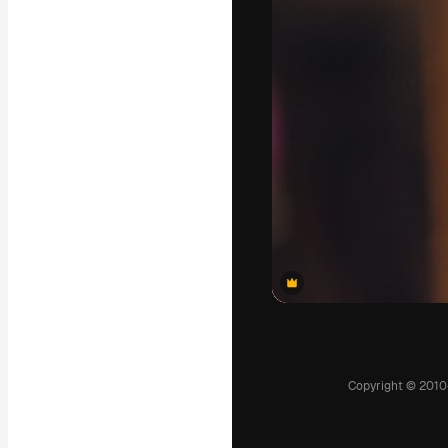
A plataforma cr
seu melhor trab
assinantes entr
agências e estú
Português
Premium
Premium
Premium
Premium
Premium
Premium
Premium
Premium
Premium
Premium
Premium
Premium
Premium
Premium
Premium
Premium
Premium
Premium
Premium
Premium
Premium
Premium
Premium
Premium
Premium
Premium
Premium
Premium
Premium
Premium
Premium
Premium
Premium
Premium
Premium
Premium
Premium
Premium
Premium
Premium
Premium
Premium
Premium
Premium
Premium
Premium
Premium
Premium
Premium
Premium
Premium
Premium
Premium
Premium
Premium
Premium
Premium
Premium
Premium
Premium
Premium
Premium
Premium
Premium
Premium
Premium
Premium
Premium
Premium
Premium
Premium
Premium
Premium
Premium
Premium
Premium
Premium
Premium
Premium
Premium
Premium
Premium
Gerado por IA
Gerado por IA
Gerado por IA
Gerado por IA
Gerado por IA
Gerado por IA
Gerado por IA
Gerado por IA
Copyright © 2010