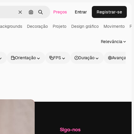
Preços
Entrar
Registrar-se
Limpar
Pesquisar por imagem
Buscar
ackgrounds
Decoração
Projeto
Design gráfico
Movimento
Pa
Relevância
Orientação
FPS
Duração
Avançado
Empresa
Siga-nos