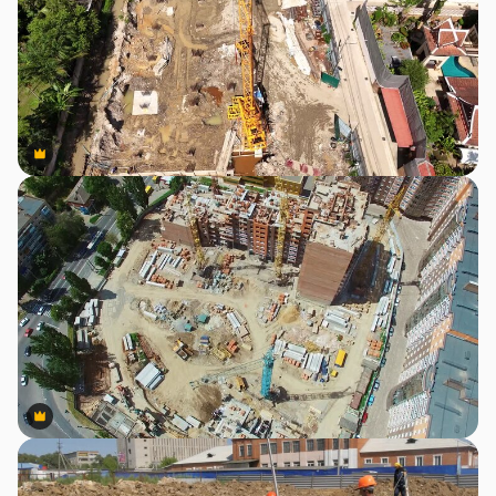
Premium
Premium
Premium
Premium