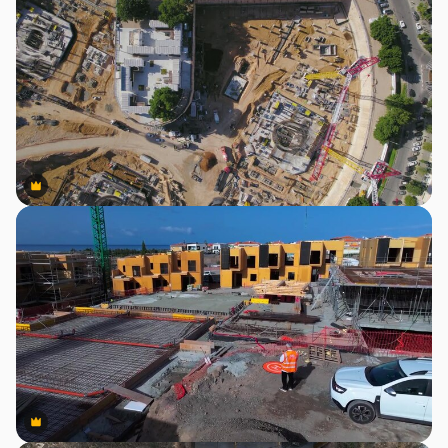
Premium
Premium
Premium
Premium