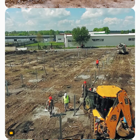
Premium
Premium