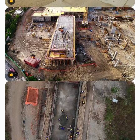
Premium
Premium
Premium
Premium