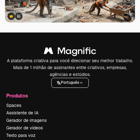
Premium
Premium
Gerado por IA
A plataforma criativa para você direcionar seu melhor trabalho.
Mais de 1 milhão de assinantes entre criativos, empresas,
agências e estúdios.
Português
Produtos
Spaces
Assistente de IA
Gerador de imagens
Gerador de vídeos
Texto para voz