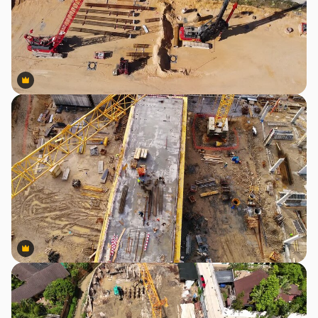
Premium
Premium
Premium
Premium