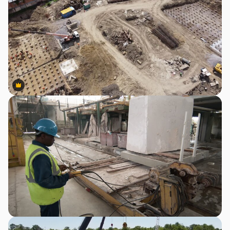
Premium
Premium