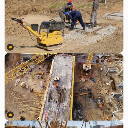
Premium
Premium
Premium
Premium