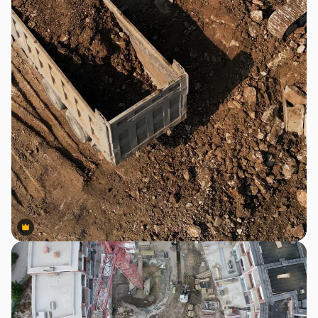
Premium
Premium