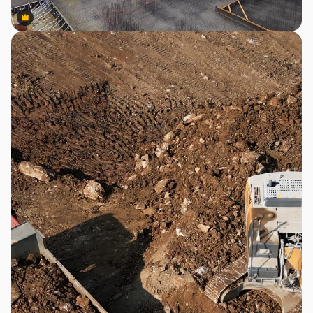
Premium
Premium