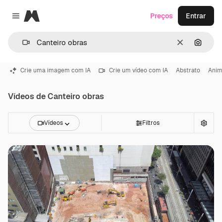
Magnific
Preços
Entrar
Close menu
Limpar
Pesqui
Crie uma imagem com IA
Crie um vídeo com IA
Abstrato
Ani
Vídeos de Canteiro obras
Vídeos
Filtros