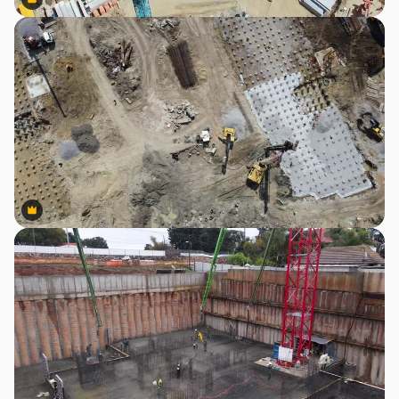
Premium
Premium
Premium
Premium