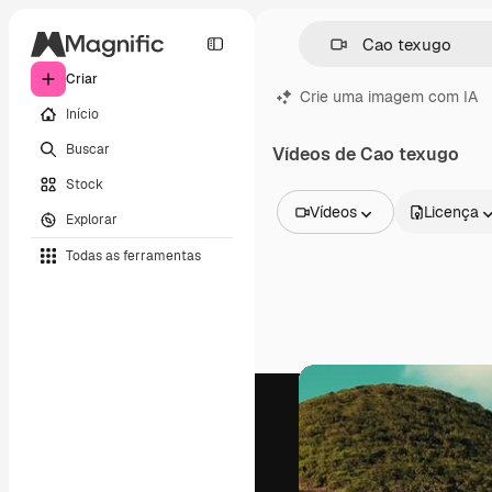
Criar
Crie uma imagem com IA
Início
Buscar
Vídeos de Cao texugo
Stock
Vídeos
Licença
Explorar
Todas as imagens
Todas as ferramentas
Vetores
Ilustrações
Fotos
PSD
Modelos
Mockups
Vídeos
Clipes de vídeo
Animações
Modelos de vídeos
Ícones
Modelos 3D
Fontes