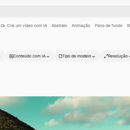
Crie um vídeo com IA
Abstrato
Animação
Pano de fundo
B
Conteúdo com IA
Tipo de modelo
Resolução
Produtos
Começar