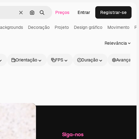
Preços
Entrar
Registrar-se
Limpar
Pesquisar por imagem
Buscar
ackgrounds
Decoração
Projeto
Design gráfico
Movimento
Pa
Relevância
Orientação
FPS
Duração
Avançado
Empresa
Siga-nos