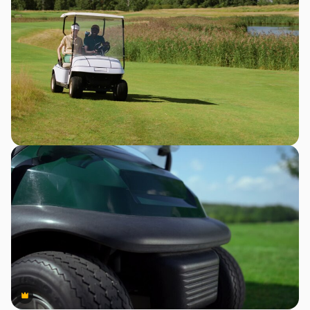
Premium
Premium