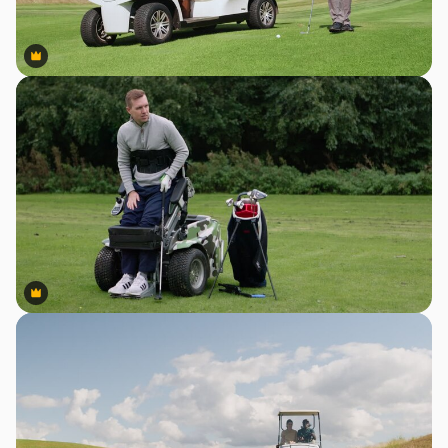
Premium
Premium
Premium
Premium