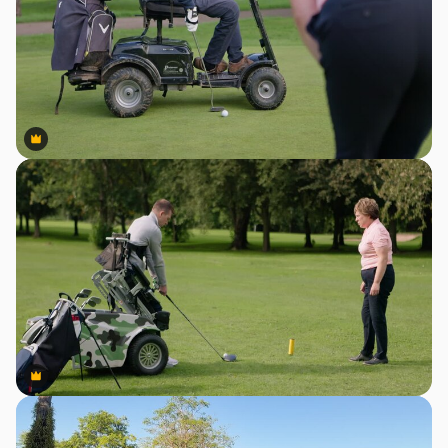
Premium
Premium
Premium
Premium