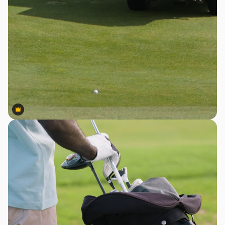
Premium
Premium