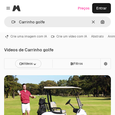
Magnific
Preços
Entrar
Close menu
Limpar
Pesqui
Crie uma imagem com IA
Crie um vídeo com IA
Abstrato
Ani
Vídeos de Carrinho golfe
Vídeos
Filtros