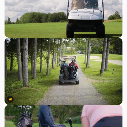
Premium
Premium