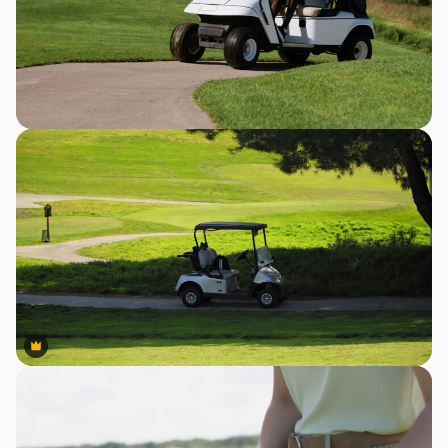
Premium
Premium