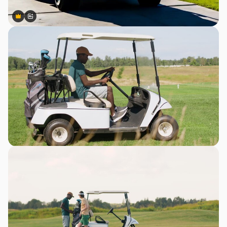
Premium
Premium
Gerado por IA