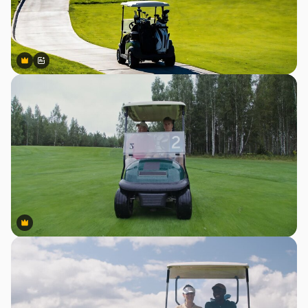
Premium
Premium
Gerado por IA
Premium
Premium