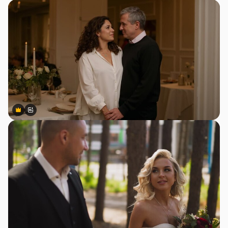
Premium
Premium
Gerado por IA