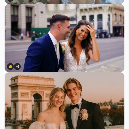
Premium
Premium
Premium
Premium
Gerado por IA