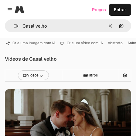
Magnific
Preços
Entrar
Close menu
Limpar
Pesqui
Crie uma imagem com IA
Crie um vídeo com IA
Abstrato
Ani
Vídeos de Casal velho
Vídeos
Filtros