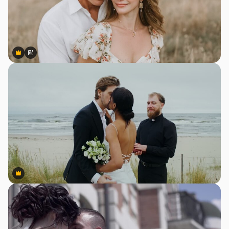
Premium
Premium
Gerado por IA
Premium
Premium