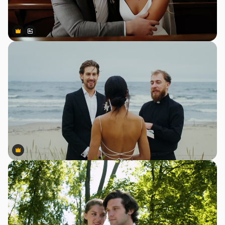
Premium
Premium
Gerado por IA
Premium
Premium