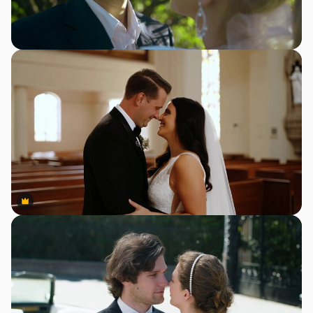
Premium
Premium