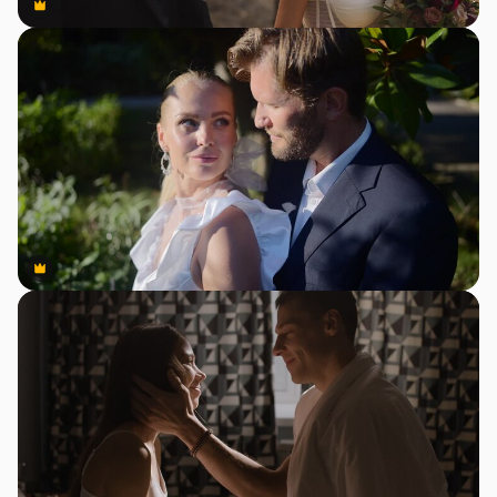
Premium
Premium
Premium
Premium