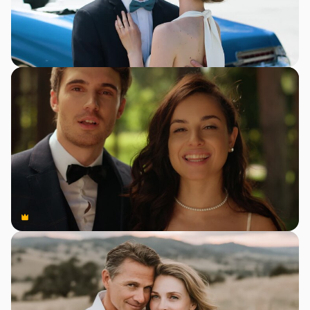
Premium
Premium