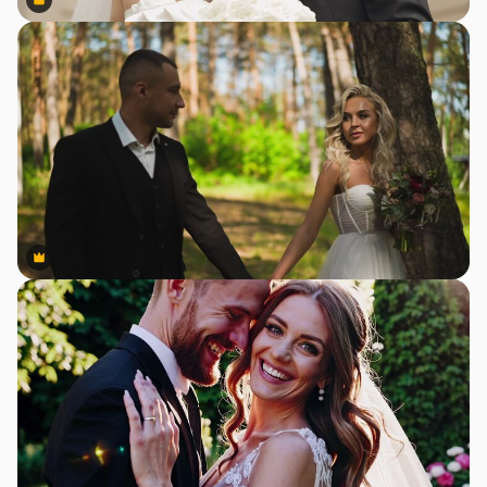
Premium
Premium
Premium
Premium