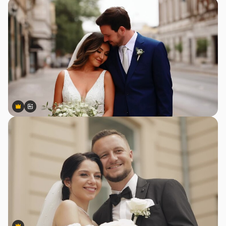
Premium
Premium
Gerado por IA