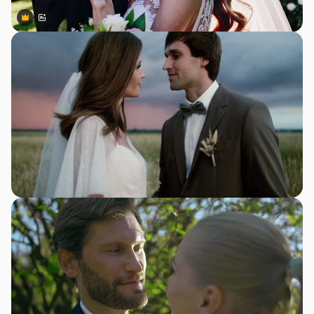
Premium
Premium
Gerado por IA