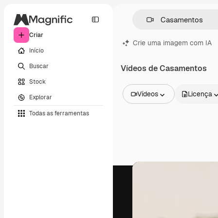
Criar
Crie uma imagem com IA
Início
Buscar
Vídeos de Casamentos
Stock
Vídeos
Licença
Explorar
Todas as imagens
Todas as ferramentas
Vetores
Ilustrações
Fotos
PSD
Modelos
Mockups
Vídeos
Clipes de vídeo
Animações
Modelos de vídeos
Ícones
Modelos 3D
Fontes