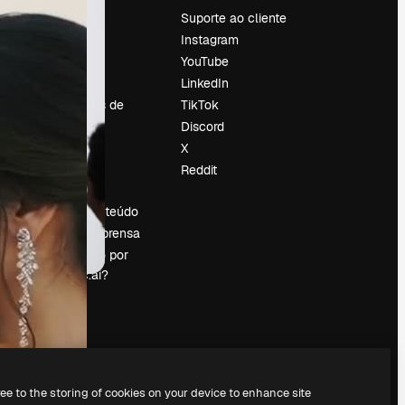
Preços
Suporte ao cliente
Sobre nós
Instagram
Reviews
YouTube
Emprego
LinkedIn
Tendências de
TikTok
pesquisa
Discord
Blog
X
Eventos
Reddit
es
Slidesgo
Vender conteúdo
Sala de imprensa
Procurando por
magnific.ai?
ree to the storing of cookies on your device to enhance site