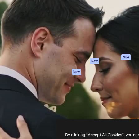
iativa para você direcionar
Spaces
Academy
alho. Mais de 1 milhão de
Assistente de IA
Documentação
e criativos, empresas,
Gerador de
Atendimento
dios.
imagens
Termos e
Gerador de vídeos
condições
Texto para voz
Política de
privacidade
Conteúdo de stock
Originais
MCP para
New
New
Claude/ChatGPT
Política de cooki
Agentes
Central de
New
confiabilidade
API
Afiliados
App móvel
Empresas
Todas as
ferramentas
-
2026
Freepik Company S.L.U.
Todos os direitos reservados
.
By clicking “Accept All Cookies”, you ag