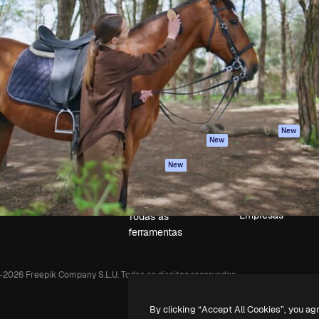
iativa para você direcionar
Spaces
Academy
alho. Mais de 1 milhão de
Assistente de IA
Documentação
e criativos, empresas,
Gerador de
Atendimento
dios.
imagens
Termos e
Gerador de vídeos
condições
Texto para voz
Política de
privacidade
Conteúdo de stock
Originais
MCP para
New
New
Claude/ChatGPT
Política de cooki
Agentes
Central de
New
confiabilidade
API
Afiliados
App móvel
Empresas
Todas as
ferramentas
-
2026
Freepik Company S.L.U.
Todos os direitos reservados
.
By clicking “Accept All Cookies”, you ag