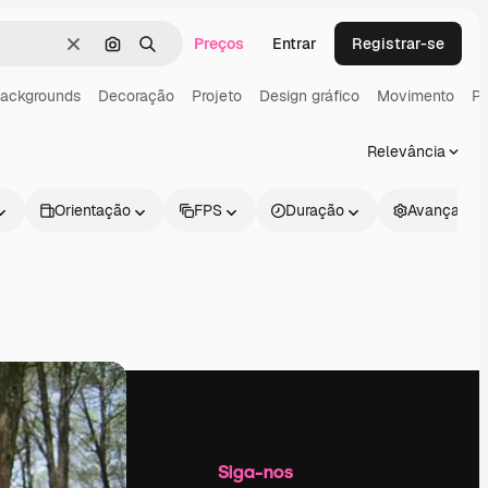
Preços
Entrar
Registrar-se
Limpar
Pesquisar por imagem
Buscar
ackgrounds
Decoração
Projeto
Design gráfico
Movimento
Pa
Relevância
Orientação
FPS
Duração
Avançado
Empresa
Siga-nos