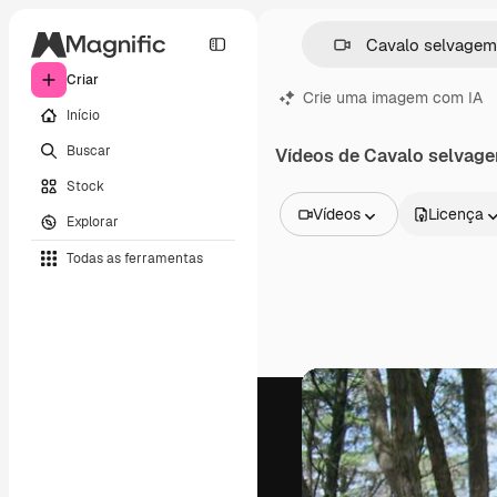
Criar
Crie uma imagem com IA
Início
Buscar
Vídeos de Cavalo selvag
Stock
Vídeos
Licença
Explorar
Todas as imagens
Todas as ferramentas
Vetores
Ilustrações
Fotos
PSD
Modelos
Mockups
Vídeos
Clipes de vídeo
Animações
Modelos de vídeos
Ícones
Modelos 3D
Fontes