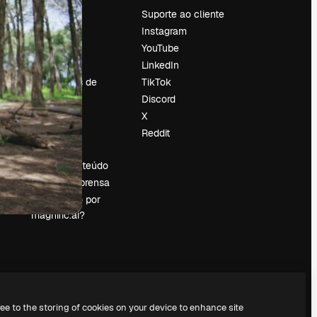
Preços
Suporte ao cliente
Sobre nós
Instagram
Reviews
YouTube
Emprego
LinkedIn
Tendências de
TikTok
pesquisa
Discord
Blog
X
Eventos
Reddit
es
Slidesgo
Vender conteúdo
Sala de imprensa
Procurando por
magnific.ai?
ree to the storing of cookies on your device to enhance site