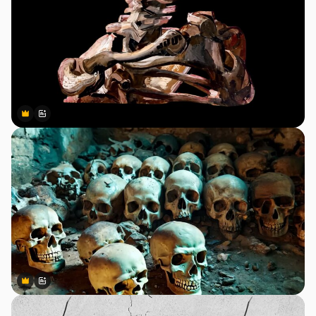
Premium
Premium
Gerado por IA
Premium
Premium
Gerado por IA