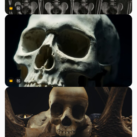
Premium
Premium
Gerado por IA
Premium
Premium
Gerado por IA