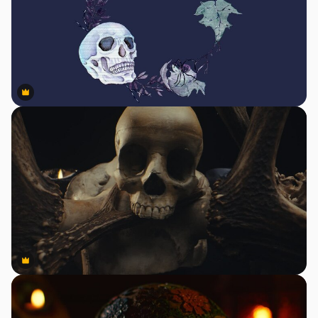
Premium
Premium
Premium
Premium