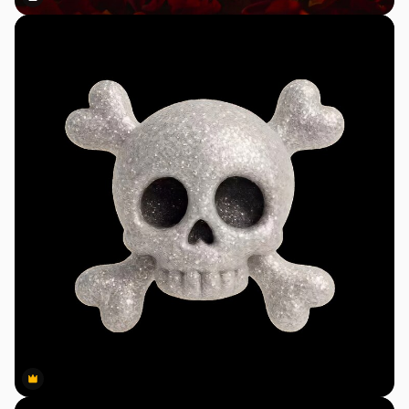
Gerado por IA
Premium
Premium