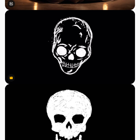
Gerado por IA
Premium
Premium