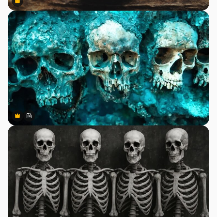
Premium
Premium
Premium
Premium
Gerado por IA