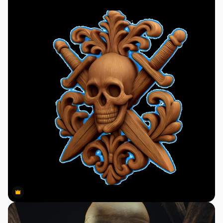
Premium
Premium