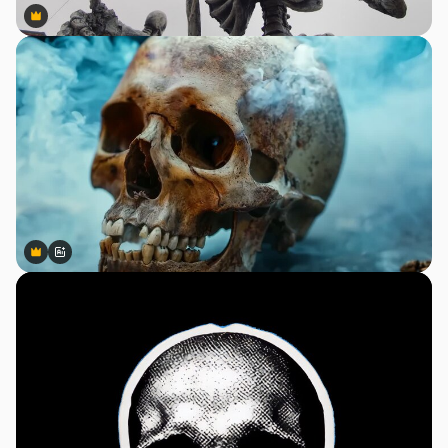
Premium
Premium
Premium
Premium
Gerado por IA