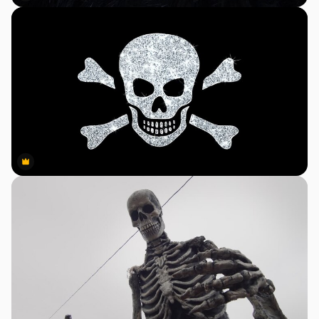
Premium
Premium