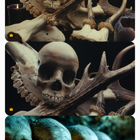
Premium
Premium
Premium
Premium