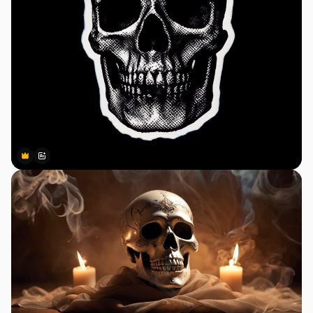
Premium
Premium
Gerado por IA