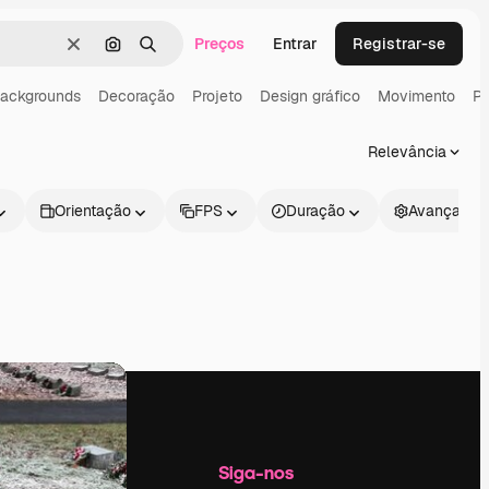
Preços
Entrar
Registrar-se
Limpar
Pesquisar por imagem
Buscar
ackgrounds
Decoração
Projeto
Design gráfico
Movimento
Pa
Relevância
Orientação
FPS
Duração
Avançado
Empresa
Siga-nos