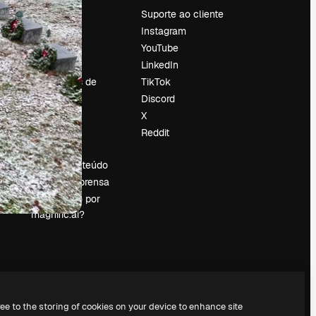
Preços
Suporte ao cliente
Sobre nós
Instagram
Reviews
YouTube
Emprego
LinkedIn
Tendências de
TikTok
pesquisa
Discord
Blog
X
Eventos
Reddit
es
Slidesgo
Vender conteúdo
Sala de imprensa
Procurando por
magnific.ai?
ree to the storing of cookies on your device to enhance site