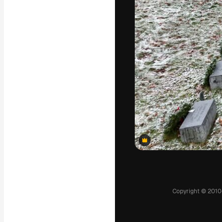
A plataforma cr
seu melhor trab
assinantes entr
agências e estú
Português
Premium
Premium
Premium
Premium
Premium
Premium
Premium
Premium
Premium
Premium
Premium
Premium
Premium
Premium
Premium
Premium
Premium
Premium
Premium
Premium
Premium
Premium
Premium
Premium
Premium
Premium
Premium
Premium
Premium
Premium
Premium
Premium
Premium
Premium
Premium
Premium
Premium
Premium
Premium
Premium
Premium
Premium
Premium
Premium
Premium
Premium
Premium
Premium
Premium
Premium
Premium
Premium
Premium
Premium
Premium
Premium
Premium
Premium
Premium
Premium
Premium
Premium
Premium
Premium
Premium
Premium
Premium
Premium
Premium
Premium
Premium
Premium
Premium
Premium
Premium
Premium
Premium
Premium
Premium
Premium
Premium
Premium
Premium
Premium
Premium
Premium
Premium
Premium
Premium
Premium
Premium
Premium
Premium
Premium
Copyright © 2010