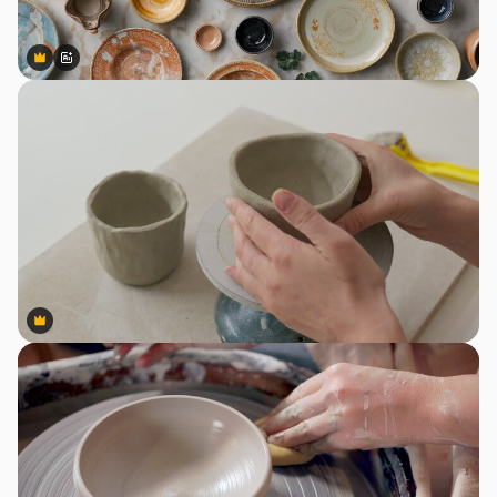
Premium
Premium
Gerado por IA
Premium
Premium