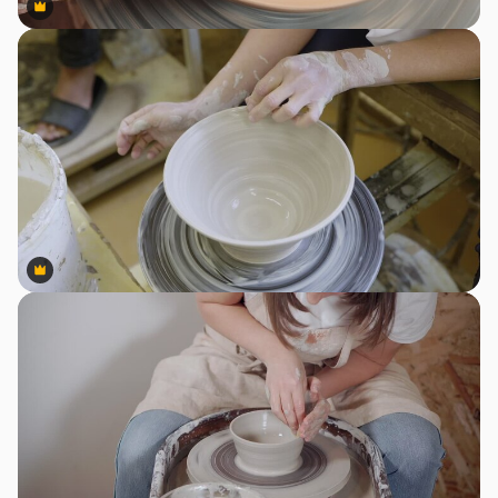
Premium
Premium
Premium
Premium