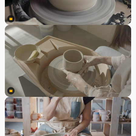
Premium
Premium
Premium
Premium