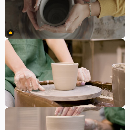
Premium
Premium