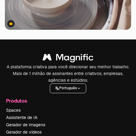
Premium
Premium
A plataforma criativa para você direcionar seu melhor trabalho.
Mais de 1 milhão de assinantes entre criativos, empresas,
agências e estúdios.
Português
Produtos
Spaces
Assistente de IA
Gerador de imagens
Gerador de vídeos