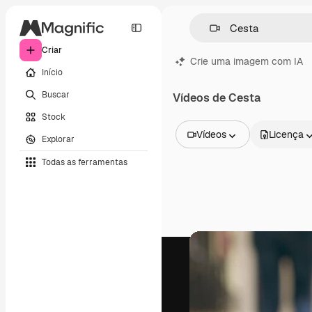
Criar
Crie uma imagem com IA
Início
Buscar
Vídeos de Cesta
Stock
Vídeos
Licença
Explorar
Todas as imagens
Todas as ferramentas
Vetores
Ilustrações
Fotos
PSD
Modelos
Mockups
Vídeos
Clipes de vídeo
Animações
Modelos de vídeos
Ícones
Modelos 3D
Fontes