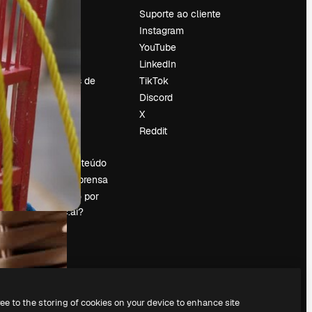
Preços
Suporte ao cliente
Sobre nós
Instagram
Reviews
YouTube
Emprego
LinkedIn
Tendências de
TikTok
pesquisa
Discord
Blog
X
Eventos
Reddit
es
Slidesgo
Vender conteúdo
Sala de imprensa
Procurando por
magnific.ai?
ree to the storing of cookies on your device to enhance site